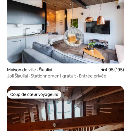
Maison de ville · Šiauliai
Note moyenne 
4,95 (195)
Joli Šiauliai · Stationnement gratuit · Entrée privée
Coup de cœur voyageurs
Coup de cœur voyageurs