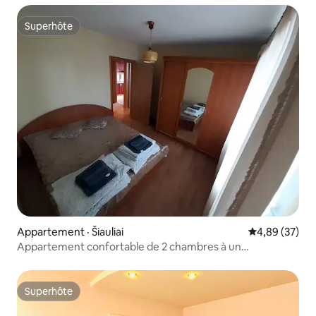
Superhôte
Superhôte
Appartement · Šiauliai
Note moyenne
4,89 (37)
Appartement confortable de 2 chambres à un
emplacement pratique
Superhôte
Superhôte