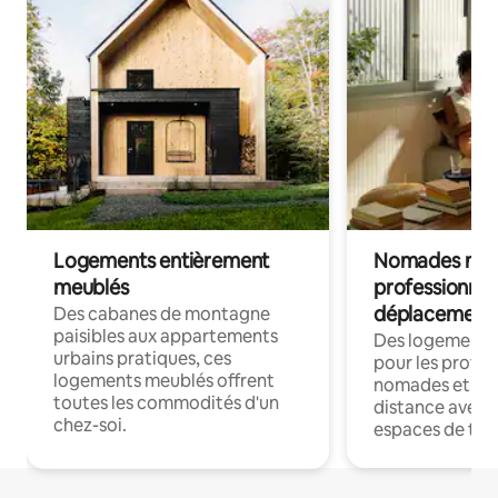
Logements entièrement
Nomades num
meublés
professionnel
déplacement
Des cabanes de montagne
paisibles aux appartements
Des logements
urbains pratiques, ces
pour les profes
logements meublés offrent
nomades et trav
toutes les commodités d'un
distance avec le
chez-soi.
espaces de trav