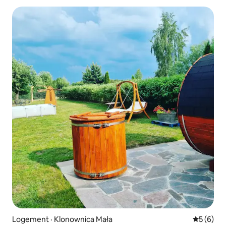
Logement · Klonownica Mała
Note moy
5 (6)