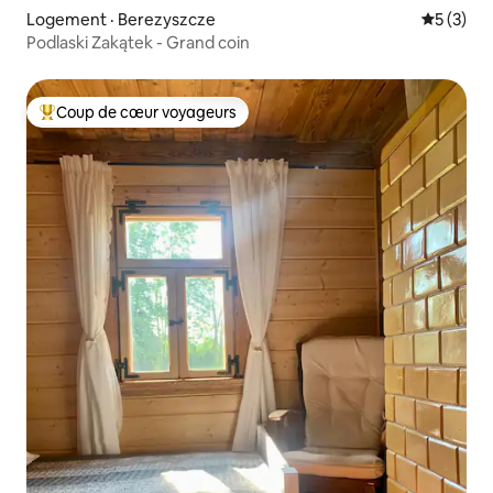
Logement · Berezyszcze
Note moy
5 (3)
Podlaski Zakątek - Grand coin
Coup de cœur voyageurs
Coup de cœur voyageurs parmi les plus aimés