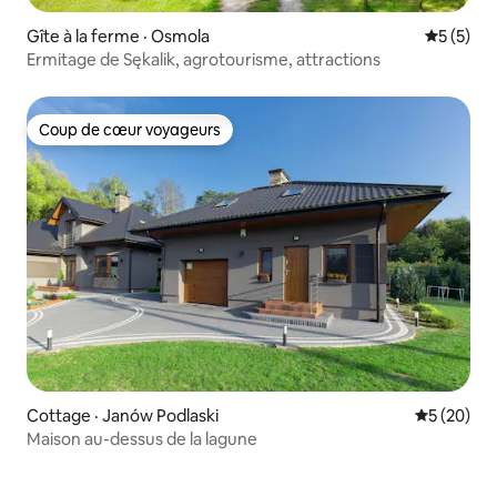
Gîte à la ferme · Osmola
Note moy
5 (5)
Ermitage de Sękalik, agrotourisme, attractions
Coup de cœur voyageurs
Coup de cœur voyageurs
Cottage · Janów Podlaski
Note moye
5 (20)
Maison au-dessus de la lagune