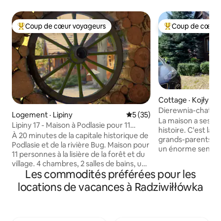
Coup de cœur voyageurs
Coup de cœur 
Coup de cœur voyageurs parmi les plus aimés
Coup de cœur voy
Cottage · Kojły
Dierewnia-chata p
Logement · Lipiny
Note moyenne de 5 sur 5, 
5 (35)
La maison a ses a
Lipiny 17 - Maison à Podlasie pour 11
histoire. C'est là
personnes
À 20 minutes de la capitale historique de
grands-parents on
Podlasie et de la rivière Bug. Maison pour
un énorme sentimen
11 personnes à la lisière de la forêt et du
nous essayons d'in
village. 4 chambres, 2 salles de bains, un
voyageurs qui nou
Les commodités préférées pour les
grand salon, une salle à manger et une
entendons souvent 
cuisine bien équipée. C'est un endroit
locations de vacances à Radziwiłłówka
différent. Vous po
idéal pour ceux qui ont soif de repos
mélange de culture
près de la nature et pour ceux qui
orthodoxes, cathol
apprécient le climat local. Autour de la
mélange de tobogg
maison, une belle et immense cour avec