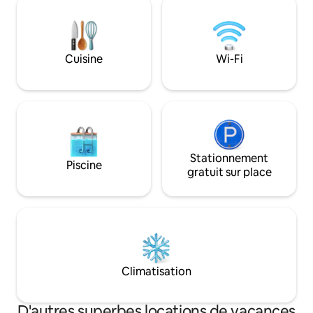
avec un saindoux,
un foyer et un abri confortable avec
des cornichons à 
barbecue. À proximité des principales
raviolis, des carte
attractions du sud de Podlasie : Ziołowy
comprendre cela, 
Zakątek, Mielnik, Grabarka et des
l'hospitalité de Ma
Cuisine
Wi-Fi
opportunités uniques pour ceux qui
première main !
recherchent des expériences originales.
Stationnement
Piscine
gratuit sur place
Climatisation
D'autres superbes locations de vacances