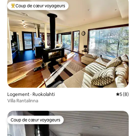
Coup de cœur voyageurs
Coup de cœur voyageurs parmi les plus aimés
Logement · Ruokolahti
Note moy
5 (8)
Villa Rantalinna
Coup de cœur voyageurs
Coup de cœur voyageurs