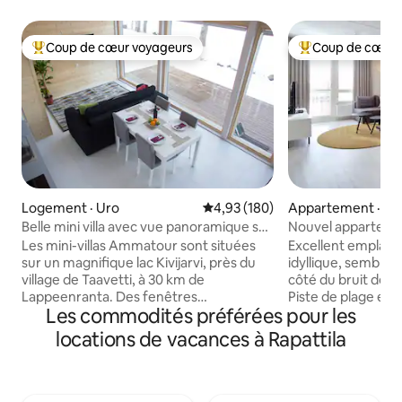
Coup de cœur voyageurs
Coup de cœur 
Coup de cœur voyageurs parmi les plus aimés
Coup de cœur voy
Logement · Uro
Note moyenne de 4,93 sur 5, 1
4,93 (180)
Appartement · La
ta
Belle mini villa avec vue panoramique sur
Nouvel appartemen
le lac
centre, emplaceme
Les mini-villas Ammatour sont situées
Excellent emplace
sur un magnifique lac Kivijarvi, près du
idyllique, semblabl
village de Taavetti, à 30 km de
côté du bruit de la
Lappeenranta. Des fenêtres
Piste de plage et s
Les commodités préférées pour les
panoramiques avec vue imprenable sur
L'appartement cli
l'eau, une atmosphère chaleureuse et
achevé dispose d'
locations de vacances à Rapattila
toutes les commodités pour un repos
entièrement équip
confortable permettent de se détendre
confort. Découvrez
dans la nature dans une atmosphère de
de la maison en pi
calme et de plaisir. Il offre un sauna
l'environnement 