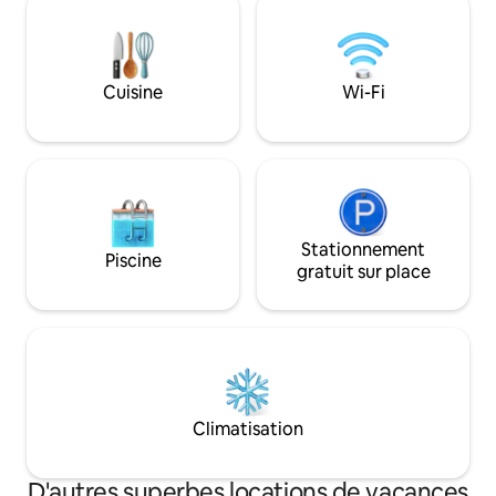
spacieux surplombant le lac, des
disposez égaleme
appareils électroménagers modernes,
Wi-Fi gratuite, d'
des lits confortables, la télévision par
avec auvent et d'u
satellite dans toutes les langues et une
recharge pour véhi
Cuisine
Wi-Fi
connexion Wi-Fi gratuite. Vous pouvez
Nous préparons les 
faire des promenades en forêt, profiter
lit, les serviettes
des nombreuses baies et champignons
inclus dans le prix.
et de la bonne pêche.
Stationnement
Piscine
gratuit sur place
Climatisation
D'autres superbes locations de vacances