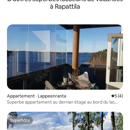
à Rapattila
Appartement · Lappeenranta
Note moy
5 (4)
Superbe appartement au dernier étage au bord du lac
Saimaa
Superhôte
Superhôte