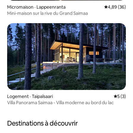
Micromaison · Lappeenranta
Note moyenne
4,89 (36)
Mini-maison sur la rive du Grand Saimaa
Logement · Taipalsaari
Note moy
5 (3)
Villa Panorama Saimaa - Villa moderne au bord du lac
Destinations à découvrir