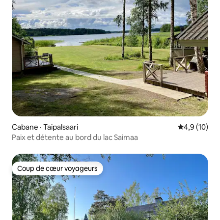
Cabane · Taipalsaari
Note moyenn
4,9 (10)
Paix et détente au bord du lac Saimaa
Coup de cœur voyageurs
Coup de cœur voyageurs