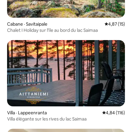
Cabane · Savitaipale
Note moyenne
4,87 (15)
Chalet I Holiday sur l'île au bord du lac Saimaa
Villa · Lappeenranta
Note moyenne 
4,84 (116)
Villa élégante sur les rives du lac Saimaa