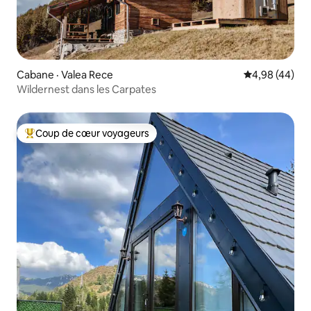
Cabane · Valea Rece
Note moyenne
4,98 (44)
Wildernest dans les Carpates
Coup de cœur voyageurs
Coup de cœur voyageurs parmi les plus aimés