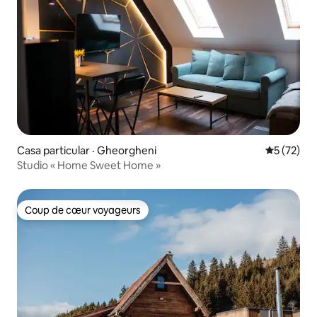
Casa particular · Gheorgheni
Note moye
5 (72)
Studio « Home Sweet Home »
Coup de cœur voyageurs
Coup de cœur voyageurs