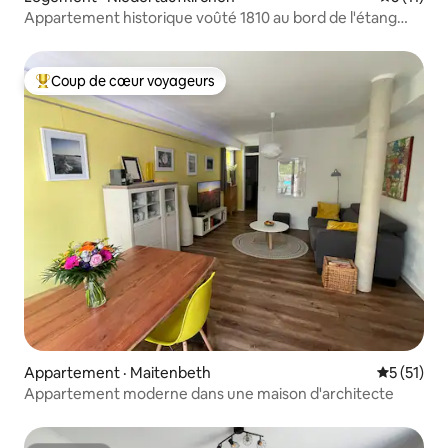
Appartement historique voûté 1810 au bord de l'étang
naturel
Coup de cœur voyageurs
Coup de cœur voyageurs parmi les plus aimés
Appartement · Maitenbeth
Note moye
5 (51)
Appartement moderne dans une maison d'architecte