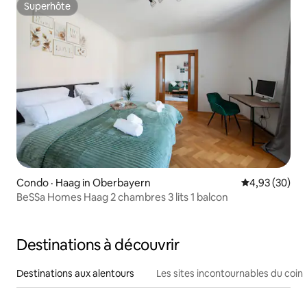
Superhôte
Superhôte
Condo · Haag in Oberbayern
Note moyenne
4,93 (30)
BeSSa Homes Haag 2 chambres 3 lits 1 balcon
Destinations à découvrir
Destinations aux alentours
Les sites incontournables du coin