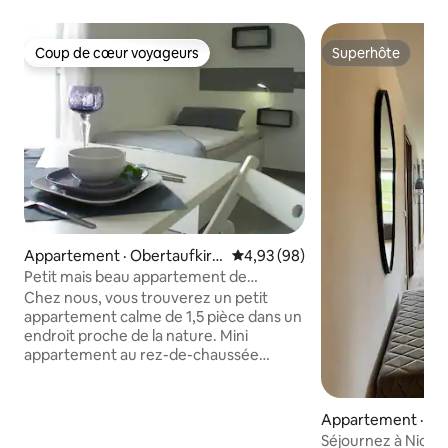
Coup de cœur voyageurs
Superhôte
Coup de cœur voyageurs
Superhôte
Appartement · Obertaufkirc
Note moyenne de 4,93 sur 5, 
4,93 (98)
hen
Petit mais beau appartement de
vacances « Tiny »
Chez nous, vous trouverez un petit
appartement calme de 1,5 pièce dans un
endroit proche de la nature. Mini
appartement au rez-de-chaussée
accessible aux personnes à mobilité
réduite. À 7 minutes en voiture de la
sortie Schwindegg de l'A94. Il y a 2 lits
Appartement · Do
gigognes pour un maximum de
Séjournez à Nice : 