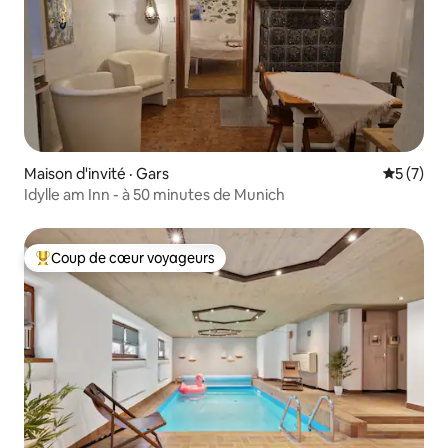
Maison d'invité · Gars
Note moy
5 (7)
Idylle am Inn - à 50 minutes de Munich
Coup de cœur voyageurs
Coup de cœur voyageurs parmi les plus aimés