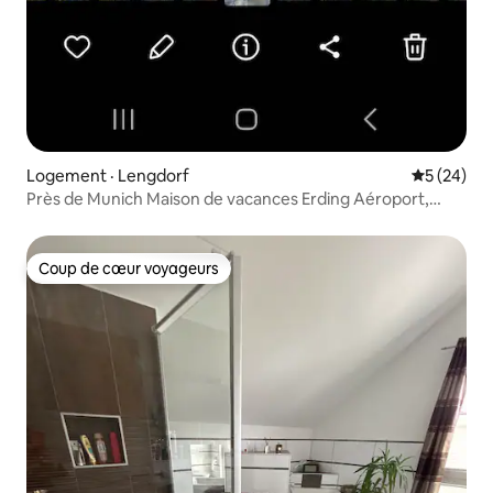
Logement · Lengdorf
Note moye
5 (24)
Près de Munich Maison de vacances Erding Aéroport,
foire
Coup de cœur voyageurs
Coup de cœur voyageurs