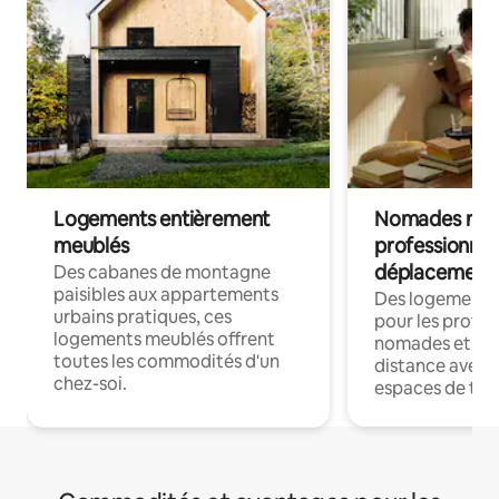
Logements entièrement
Nomades num
meublés
professionnel
déplacement
Des cabanes de montagne
paisibles aux appartements
Des logements
urbains pratiques, ces
pour les profes
logements meublés offrent
nomades et trav
toutes les commodités d'un
distance avec le
chez-soi.
espaces de trav