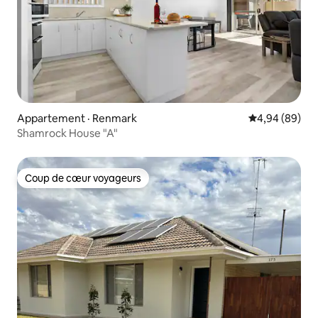
Appartement · Renmark
Note moyenne
4,94 (89)
Shamrock House "A"
Coup de cœur voyageurs
Coup de cœur voyageurs