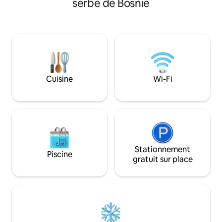
serbe de Bosnie
fenêtres panorami
recharger vos appareils dans notre
de montagne confo
restaurant. Il y a une source de
et le confort se re
montagne à 40 mètres avec de l'eau
parfait pour les c
potable très saine et de haute qualité.
en solo ou toute p
Les lits peuvent être assemblés pour
recherche de paix 
former un lit queen. Les toilettes et la
adorerez l'espace 
douche sont situées à 35 mètres du
bois et la sensatio
chalet. Il s'agit d'une installation spéciale
chalet privé dans
Cuisine
Wi-Fi
dotée de toilettes en céramique. Il n'y a
pas d'eau chaude dans les toilettes.
Stationnement
Piscine
gratuit sur place