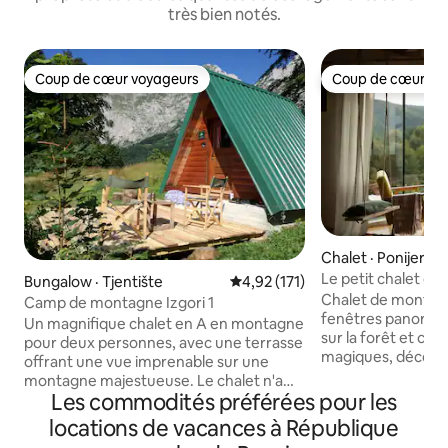
très bien notés.
Coup de cœur voyageurs
Coup de cœur vo
Coup de cœur voyageurs
Coup de cœur vo
Chalet · Ponijeri
Le petit chalet de
Bungalow · Tjentište
Note moyenne de 4,92 sur 5, 1
4,92 (171)
boutique
Chalet de montag
Camp de montagne Izgori 1
fenêtres panorami
Un magnifique chalet en A en montagne
sur la forêt et cou
pour deux personnes, avec une terrasse
magiques, découv
offrant une vue imprenable sur une
notre Little Cotta
montagne majestueuse. Le chalet n'a
Réveillez-vous de
Les commodités préférées pour les
pas d'électricité, mais il est équipé d'un
imprenable sur la 
éclairage, d'électroménagers et de tout
locations de vacances à République
de soleil magiques
ce dont vous avez besoin; vous pouvez