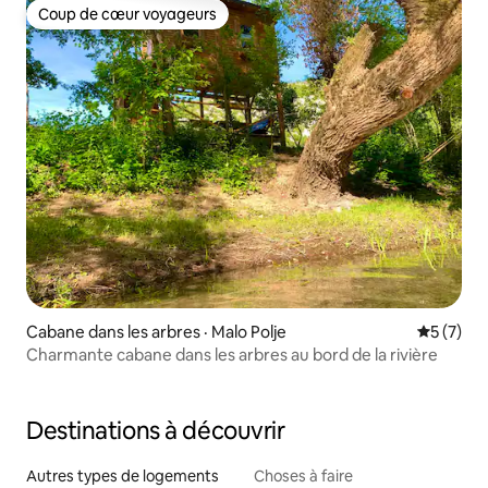
Coup de cœur voyageurs
Coup de cœur voyageurs
Cabane dans les arbres · Malo Polje
Note moy
5 (7)
Charmante cabane dans les arbres au bord de la rivière
Destinations à découvrir
Autres types de logements
Choses à faire