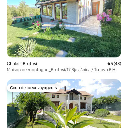
Chalet · Brutusi
Note moye
5 (43)
Maison de montagne_Brutusi/17 Bjelašnica / Trnovo BiH
Coup de cœur voyageurs
Coup de cœur voyageurs