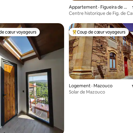
Appartement · Figueira de Ca
stelo Rodrigo
Centre historique de Fig. de Ca
Rodrigo.
de cœur voyageurs
Coup de cœur voyageurs
cœur voyageurs parmi les plus aimés
Coup de cœur voyageurs parmi 
Logement · Mazouco
Solar de Mazouco
5 sur 5, 4 commentaires