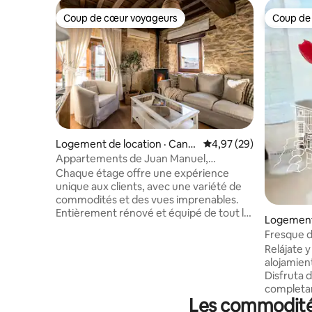
Coup de cœur voyageurs
Coup de
Coup de cœur voyageurs
Coup de
Logement de location · Cand
Note moyenne de 4,97
4,97 (29)
elario
Appartements de Juan Manuel,
Appartement puente...
Chaque étage offre une expérience
unique aux clients, avec une variété de
commodités et des vues imprenables.
Entièrement rénové et équipé de tout le
Logement 
nécessaire pour un excellent séjour, il
ca
Fresque d
invite à la détente et à la découverte de
apparteme
Relájate 
la nature. Dans cet appartement, en plus
alojamien
de la cuisine, les voyageurs trouveront
Disfruta 
une salle à manger spacieuse et joliment
completa
décorée. Ici, vous pourrez profiter de
Les commodités
equipadas
vos repas dans une ambiance