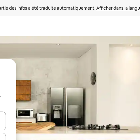
rtie des infos a été traduite automatiquement. 
Afficher dans la langu
r
utilisant les flèches vers le haut et vers le bas, ou en appuyant dessus 