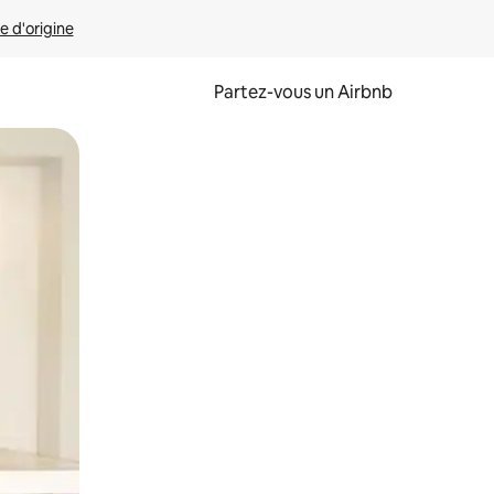
e d'origine
Partez-vous un Airbnb
et en les faisant glisser.