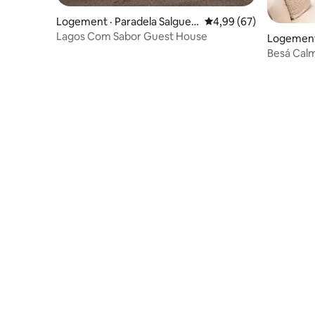
Logement · Paradela Salgueir
Note moyenne de 4,99
4,99 (67)
o
Lagos Com Sabor Guest House
Logement 
Besá Calm