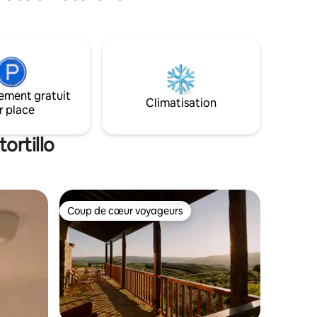
tels que des aventures nautiques avec
ombe du
bateau et moto nautique, des planches
 jardin...
de paddle et des promenades à travers
-CC-00429
les points de vue des lacs de Sabor.
ement gratuit
Climatisation
r place
ortillo
Coup de cœur voyageurs
Coup de cœur voyageurs