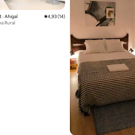
 sur 5, 67 commentaires
· Ahigal
Note moyenne de 4,93 sur 5, 14 commentai
4,93 (14)
a Rural