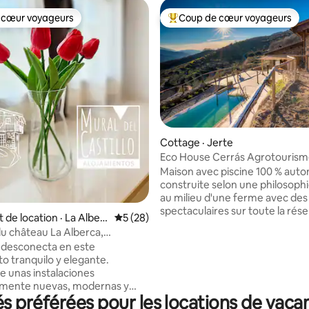
 cœur voyageurs
Coup de cœur voyageurs
 cœur voyageurs
Coup de cœur voyageurs parmi 
 sur 5, 29 commentaires
Cottage · Jerte
Eco House Cerrás Agrotouris
Maison avec piscine 100 % aut
construite selon une philosoph
au milieu d'une ferme avec des
spectaculaires sur toute la rés
de location · La Alber
Note moyenne de 5 sur 5, 28 commentai
5 (28)
naturelle de la Garganta de los 
u château La Alberca,
et la vallée du Jerte. La ferme dispose de
nt la a...
y desconecta en este
2 ha de terrain où vous pourre
to tranquilo y elegante.
promener parmi les cerisiers, l
de unas instalaciones
et autres arbres fruitiers, avec
mente nuevas, modernas y
vergers biologiques, des piscin
 préférées pour les locations de vacanc
 con la última tecnología y
ruisseau qui borde la ferme. Le chant des