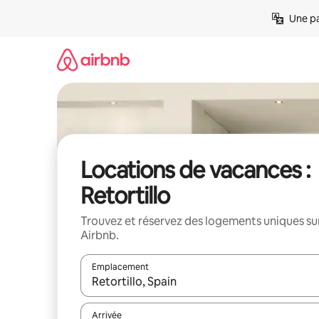
Aller
Une pa
directement
au
contenu
Locations de vacances :
Retortillo
Trouvez et réservez des logements uniques su
Airbnb.
Emplacement
Quand les résultats sont affichés, parcourez-les en 
Arrivée