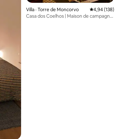
Villa · Torre de Moncorvo
Note moyenne de 4,94 
4,94 (138)
Casa dos Coelhos | Maison de campagne
res
et paysage