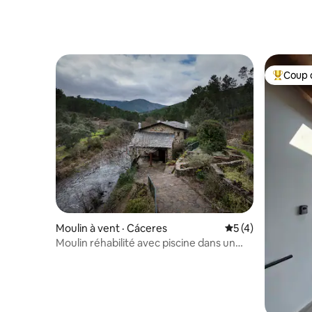
Coup 
Coup de 
Moulin à vent · Cáceres‎
Note moyenne de 
5 (4)
Moulin réhabilité avec piscine dans un
environnement naturel