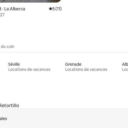
· La Alberca
Note moyenne de 5 sur 5, 11 commentai
5 (11)
 27
 du coin
Séville
Grenade
Alb
Locations de vacances
Locations de vacances
Loc
Retortillo
ales