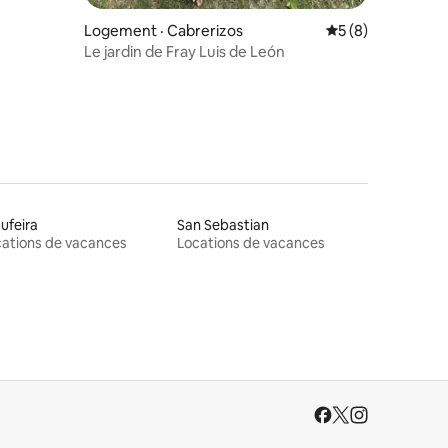
res
Logement · Cabrerizos
Note moyenne de 
5 (8)
Le jardin de Fray Luis de León
ufeira
San Sebastian
ations de vacances
Locations de vacances