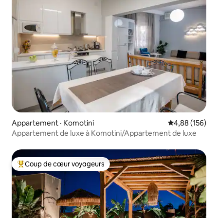
Appartement · Komotini
Note moyenne 
4,88 (156)
Appartement de luxe à Komotini/Appartement de luxe
Coup de cœur voyageurs
Coup de cœur voyageurs parmi les plus aimés