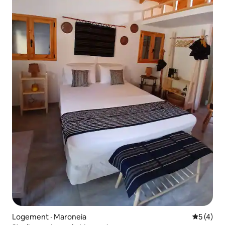
Logement · Maroneia
Note moy
5 (4)