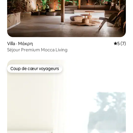
Villa · Μάκρη
Note moy
5 (7)
Séjour Premium Mocca Living
Coup de cœur voyageurs
Coup de cœur voyageurs