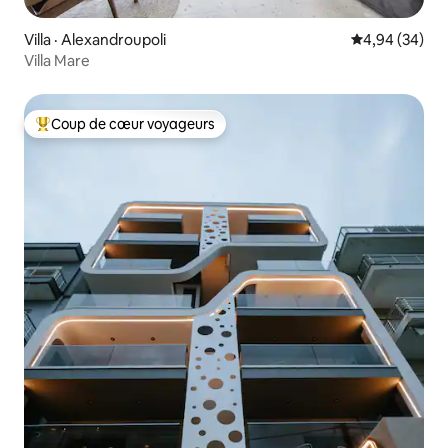
Villa · Alexandroupoli
Note moyenne
4,94 (34)
Villa Mare
Coup de cœur voyageurs
Coup de cœur voyageurs parmi les plus aimés