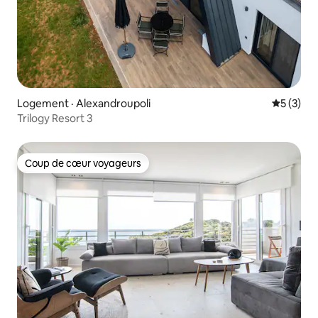
Logement · Alexandroupoli
Note moy
5 (3)
Trilogy Resort 3
Coup de cœur voyageurs
Coup de cœur voyageurs