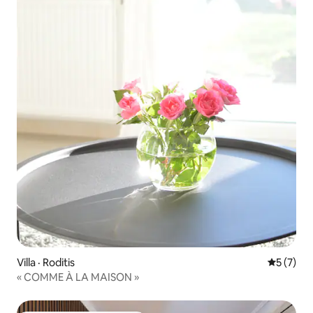
Villa · Roditis
Note moy
5 (7)
« COMME À LA MAISON »