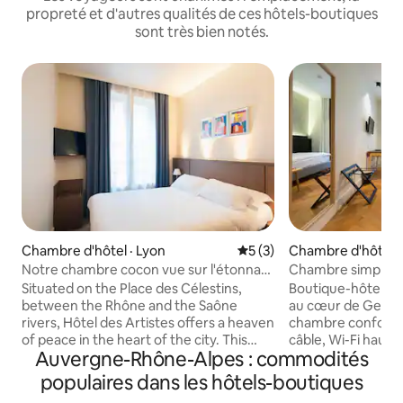
propreté et d'autres qualités de ces hôtels-boutiques
sont très bien notés.
Chambre d'hôtel · Lyon
Note moyenne de 5 sur 5,
5 (3)
Chambre d'hôtel 
Notre chambre cocon vue sur l'étonnant
Chambre simple co
centre ville lyonnais
- Geneva Heart '2
Situated on the Place des Célestins,
Boutique-hôtel con
between the Rhône and the Saône
au cœur de Genève. Profitez 
rivers, Hôtel des Artistes offers a heaven
chambre confortab
of peace in the heart of the city. This
câble, Wi-Fi haut d
Auvergne-Rhône-Alpes : commodités
charming hotel, renovated over the
radio, réveil, coff
years, provides a warm, cosy and
et téléphone à accè
populaires dans les hôtels-boutiques
hushed atmosphere. Depending on your
seulement quelques