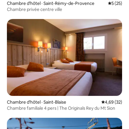
Chambre d'hôtel · Saint-Rémy-de-Provence
Note moye
5 (25)
Chambre privée centre ville
Chambre d'hôtel · Saint-Blaise
Note moyenne
4,69 (32)
Chambre familiale 4 pers | The Originals Rey du Mt Sion