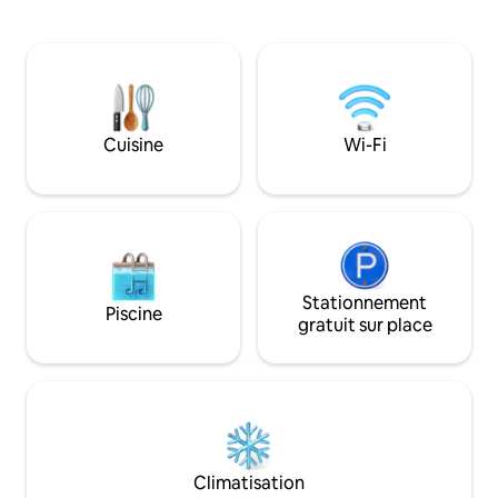
mood, you can move to your right
vieille ville et des
towards the boutiques and stores or to
commerçants, rest
your left towards the old city and its
Genève. Excellentes connexions de
“traboules” (narrow passages across
transports en com
buildings). In whatever direction, the city
tous les invités pe
is yours to discover. Pleasant room
(carte disponible 
(between 15 and 19 square meters)
réception), ce qui 
Cuisine
Wi-Fi
inviting relaxation in a calm and quiet
ville facile et prati
atmosphere overlooking on the back
street. It features a high quality 140x200
cm or 160x200 cm bedding, an office
space with free Wi-Fi and Canal+ TV
channel.
Stationnement
Piscine
gratuit sur place
Climatisation