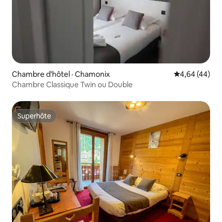
Chambre d'hôtel · Chamonix
Note moyenne
4,64 (44)
Chambre Classique Twin ou Double
Superhôte
Superhôte