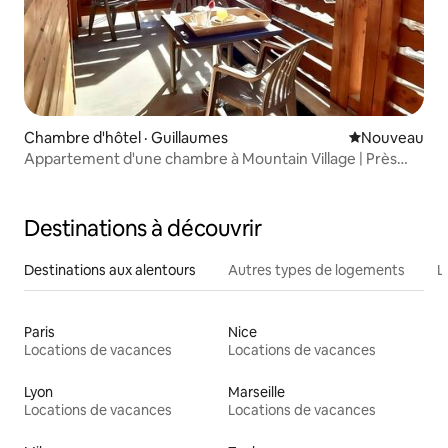
Chambre d'hôtel · Guillaumes
Nouvel hébe
Nouveau
Appartement d'une chambre à Mountain Village | Près
des sentiers de randonnée
Destinations à découvrir
Destinations aux alentours
Autres types de logements
L
Paris
Nice
Locations de vacances
Locations de vacances
Lyon
Marseille
Locations de vacances
Locations de vacances