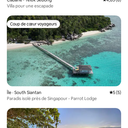
Villa pour une escapade
Coup de cœur voyageurs
Coup de cœur voyageurs
Île · South Siantan
Note moy
5 (5)
Paradis isolé près de Singapour - Parrot Lodge