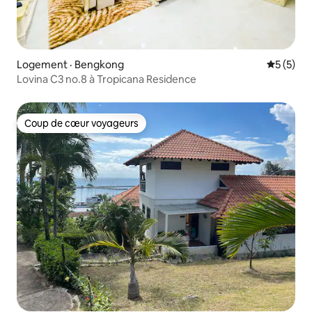
Logement · Bengkong
Note moy
5 (5)
Lovina C3 no.8 à Tropicana Residence
Coup de cœur voyageurs
Coup de cœur voyageurs