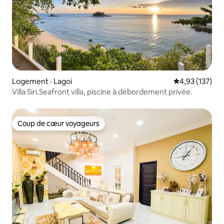
Logement · Lagoi
Note moyenne 
4,93 (137)
Villa Siri.Seafront villa​, piscine à débordement privée.
Coup de cœur voyageurs
Coup de cœur voyageurs