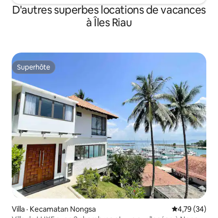
D'autres superbes locations de vacances
à Îles Riau
Superhôte
Superhôte
Villa · Kecamatan Nongsa
Note moyenne
4,79 (34)