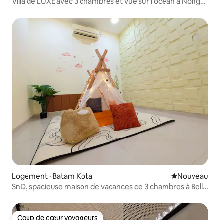
Villa de LUXE avec 3 chambres et vue sur l'océan à Nongsa
Batam
Logement · Batam Kota
Nouvel hébe
Nouveau
SnD, spacieuse maison de vacances de 3 chambres à Bella
Vista
Coup de cœur voyageurs