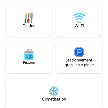
aquatique abondan
climatisation, d'un placard, d'un lit Queen
Voyagez avec un 
Size et de 2 lits simples. Il est également
chose ou deux sur l
équipé d'une cour arrière et d'un patio
protection de l'e
avant avec étang à poissons. Situé à
améliorant les mo
proximité du centre alimentaire, de la
des communautés l
Cuisine
Wi-Fi
zone commerciale, de la clinique et de
depuis Batam est g
l'aéroport 24h/24. Un lave-linge, un
de l'horaire du mat
réfrigérateur et un coffre-fort sont
de 50 $ SG/person
également disponibles.
(25 $ SG/enfant)
Stationnement
Piscine
gratuit sur place
Climatisation