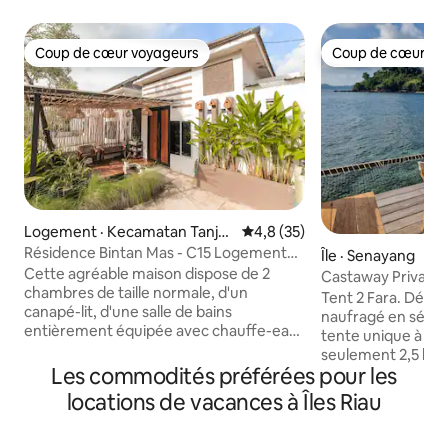
Coup de cœur voyageurs
Coup de cœur vo
Coup de cœur voyageurs
Coup de cœur vo
Logement · Kecamatan Tanju
Note moyenne de 4,8 sur 5, 
4,8 (35)
ngpinang Timur
Résidence Bintan Mas - C15 Logement
Île · Senayang
résidentiel de 2 chambres
Cette agréable maison dispose de 2
Castaway Private 
chambres de taille normale, d'un
de Singapour 2
Tent 2 Fara. Déco
canapé-lit, d'une salle de bains
naufragé en séjou
entièrement équipée avec chauffe-eau,
tente unique à de
d'un séjour avec climatisation et
seulement 2,5 heu
télévision connectés à Internet, d'une
Les commodités préférées pour les
mais vous aurez l'
kitchenette de bonne taille équipée
une autre planète
locations de vacances à Îles Riau
d'équipements de cuisine et d'un espace
cristallin et imma
repas pour 5 personnes. Chaque
marine. Admirez le
chambre est composée d'une