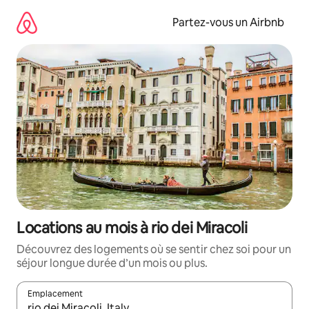
Aller
directement
Partez-vous un Airbnb
au
contenu
Locations au mois à rio dei Miracoli
Découvrez des logements où se sentir chez soi pour un
séjour longue durée d’un mois ou plus.
Emplacement
Quand les résultats sont affichés, parcourez-les en utilisant les 