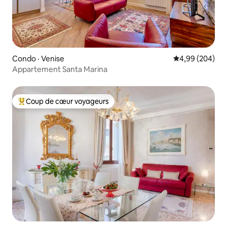
Condo · Venise
Note moyenne 
4,99 (204)
Appartement Santa Marina
Coup de cœur voyageurs
Coup de cœur voyageurs parmi les plus aimés