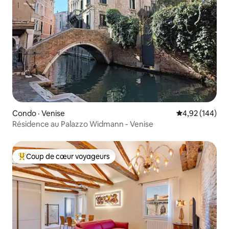
Condo · Venise
Note moyenne 
4,92 (144)
Résidence au Palazzo Widmann - Venise
Coup de cœur voyageurs
Coup de cœur voyageurs parmi les plus aimés