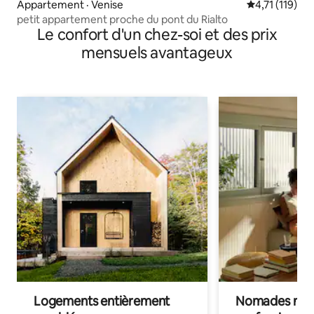
Appartement · Venise
Note moyenne 
4,71 (119)
petit appartement proche du pont du Rialto
Le confort d'un chez-soi et des prix
mensuels avantageux
Logements entièrement
Nomades num