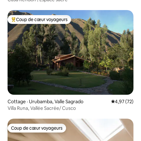
Coup de cœur voyageurs
Coup de cœur voyageurs parmi les plus aimés
Cottage · Urubamba, Valle Sagrado
Note moyenne
4,97 (72)
Villa Runa, Vallée Sacrée/ Cusco
Coup de cœur voyageurs
Coup de cœur voyageurs