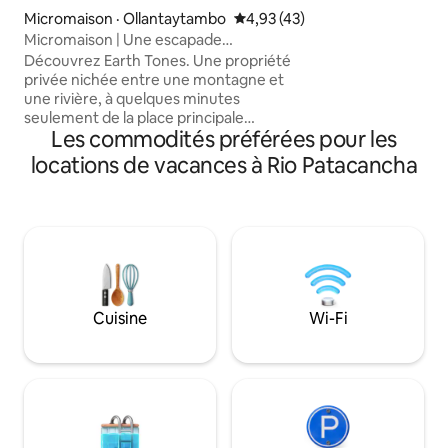
personnes seules 
Micromaison · Ollantaytambo
Note moyenne de 4,93 sur 5, 
4,93 (43)
toute la maison av
Micromaison | Une escapade
que les groupes (
confortable dans la nature
Découvrez Earth Tones. Une propriété
veulent des cham
privée nichée entre une montagne et
peuvent réserver 
une rivière, à quelques minutes
seulement de la place principale
Les commodités préférées pour les
d'Ollantaytambo dans la vallée sacrée du
Pérou. Cette micro-maison comprend
locations de vacances à Rio Patacancha
un lit queen size encastré, créant un
espace confortable et intime lorsque
vous vous réveillez avec une vue
imprenable sur la montagne. La cuisine
est bien équipée pour la préparation des
repas et s'étend jusqu'à un jardin
extérieur privé. Les voyageurs sont
invités à explorer la propriété, y compris
Cuisine
Wi-Fi
une plate-forme de 8x10 mètres. Entrez
dans la tranquillité !