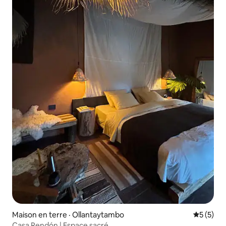
Maison en terre · Ollantaytambo
Note moy
5 (5)
Casa Rendón | Espace sacré