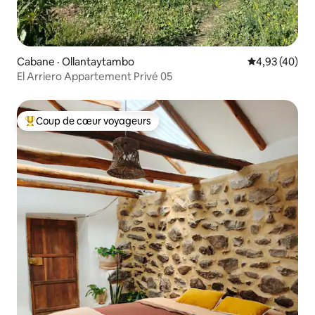
Cabane · Ollantaytambo
Note moyenne
4,93 (40)
El Arriero Appartement Privé 05
Coup de cœur voyageurs
Coup de cœur voyageurs parmi les plus aimés