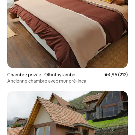
Chambre privée · Ollantaytambo
Note moyenne 
4,96 (212)
Ancienne chambre avec mur pré-inca