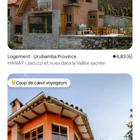
Logement · Urubamba Province
Note moyenn
4,83 (6)
HANAY | Jacuzzi et vues dans la Vallée sacrée
Coup de cœur voyageurs
Coup de cœur voyageurs parmi les plus aimés