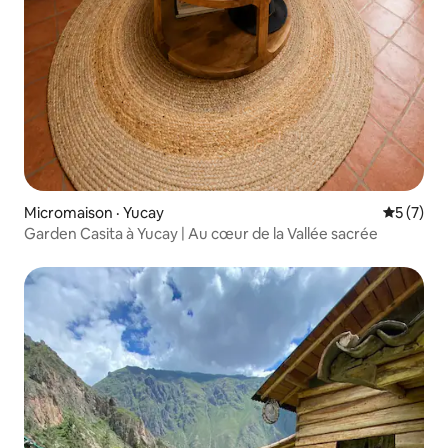
Micromaison · Yucay
Note moy
5 (7)
Garden Casita à Yucay | Au cœur de la Vallée sacrée