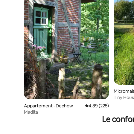
Micromais
Tiny Hous
Appartement · Dechow
Note moyenne de 4,89 
4,89 (225)
Madita
Le confor