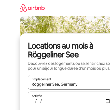
Aller
directement
au
contenu
Locations au mois à
Röggeliner See
Découvrez des logements où se sentir chez so
pour un séjour longue durée d’un mois ou plus
Emplacement
Quand les résultats sont affichés, parcourez-les en 
Arrivée