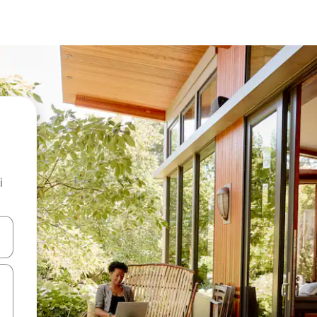
i
.
utilisant les flèches vers le haut et vers le bas, ou en appuyant dessus 