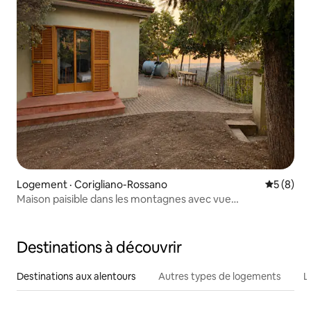
Logement · Corigliano-Rossano
Note moy
5 (8)
Maison paisible dans les montagnes avec vue
panoramique sur la vallée
Destinations à découvrir
Destinations aux alentours
Autres types de logements
L