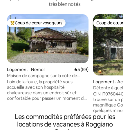
très bien notés.
Coup de cœur voyageurs
Coup de cœur vo
Coup de cœur voyageurs parmi les plus aimés
Coup de cœur vo
Logement · Nemoli
Note moyenne de 5 sur 5, 
5 (59)
Maison de campagne sur la côte de
Maratea
Loin de la foule, la propriété vous
Logement · Acqu
accueille avec son hospitalité
Détente à quelque
chaleureuse dans un endroit sûr et
CIN IT076044C203105001 
confortable pour passer un moment de
trouve sur un pro
détente agréable, tout en conservant
magnifique Golfo d
des capacités de travail à distance
quelques minutes à
efficaces. Explorez la région verdoyante
Les commodités préférées pour les
Porticello. Elle es
de la Basilicate et ses paysages variés, de
végétation luxuria
locations de vacances à Roggiano
la côte maritime aux bois anciens du
privé. Acquafredd