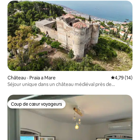
Château · Praia a Mare
Note moyenne
4,79 (14)
Séjour unique dans un château médiéval près de
SandyBeach
Coup de cœur voyageurs
Coup de cœur voyageurs