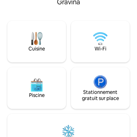
Gravina
parc national du Pollino. Notre
à seulement 8 km de
emplacement convivial pour les artistes
Maratea. Vous ap
et les musiciens offre un ensemble de
logement pour la pa
base pour la pratique de la musique ainsi
notre patio, l'abo
qu'un emplacement stratégique pour
l'éloignement et l
les visites à vélo. Chargeur pour véhicule
Bien sûr, notre m
électrique disponible sur demande.
merveilleusement 
pour les couples et
Cuisine
Wi-Fi
Stationnement
Piscine
gratuit sur place