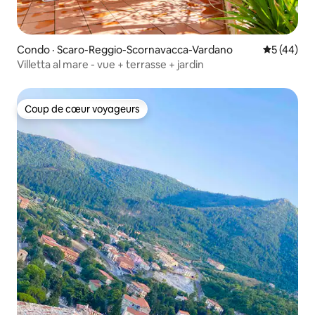
Condo · Scaro-Reggio-Scornavacca-Vardano
Note moye
5 (44)
Villetta al mare - vue + terrasse + jardin
Coup de cœur voyageurs
Coup de cœur voyageurs