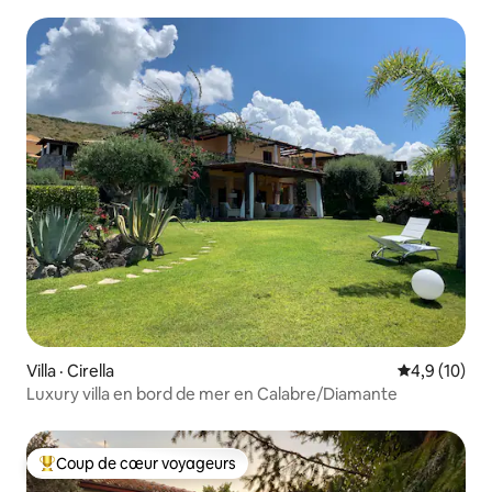
Villa · Cirella
Note moyenn
4,9 (10)
Luxury villa en bord de mer en Calabre/Diamante
Coup de cœur voyageurs
Coup de cœur voyageurs parmi les plus aimés