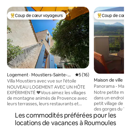
Coup de cœur voyageurs
Coup de cœur 
Coup de cœur voyageurs parmi les plus aimés
Coup de cœur voy
Logement · Moustiers-Sainte-M
Note moyenne de 5 sur 5, 
5 (16)
Maison de ville · 
arie
Villa Moustiers avec vue sur l'étoile
Panorama - Maison
NOUVEAU LOGEMENT AVEC UN HÔTE
Verdon - Sauna
Notre petite maiso
EXPÉRIMENTÉ ​❤️​Vous aimez les villages
dans un endroit c
de montagne animés de Provence avec
petit village de Pu
leurs terrasses, leurs restaurants et
des gorges du Ve
leurs boutiques? Vous aimez les champs
Les commodités préférées pour les
grands champs de 
de lavande, les marchés régionaux ou le
gigantesque ! La maison : environ 110 m²
paysage accidenté du Verdon? Vous
locations de vacances à Roumoules
- trois étages - 2 
aimez la randonnée, l'escalade, le rafting