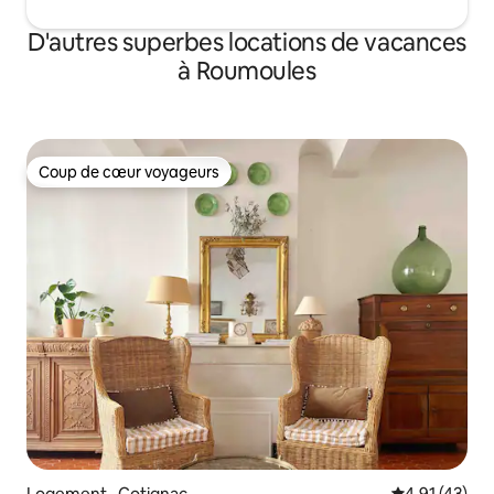
D'autres superbes locations de vacances
à Roumoules
Coup de cœur voyageurs
Coup de cœur voyageurs
Logement · Cotignac
Note moyenne
4,91 (43)