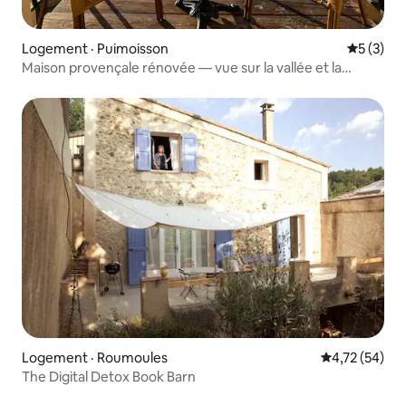
Logement · Puimoisson
Note moy
5 (3)
Maison provençale rénovée — vue sur la vallée et la
montagne
Logement · Roumoules
Note moyenne
4,72 (54)
The Digital Detox Book Barn