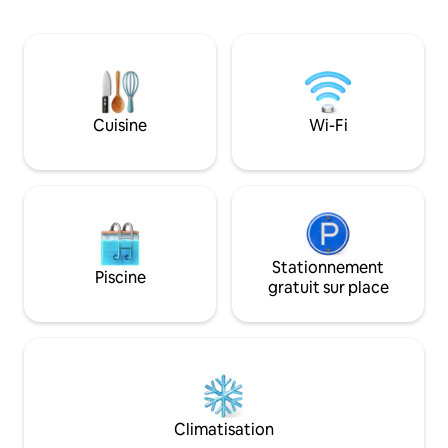
ouverte avec coin 
ou le parapente? ​Alors ❤️​venez
terrasse sur le toi
séjourner dans notre confortable
Garage pour vélo
maison de campagne, la Villa Moustiers. ​
voiture) Bon point de départ pour des
❤️​Profitez d'un verre de vin à l'ombre de
excursions à moto,
notre petit jardin et admirez la vallée, les
nombreuses autres 
rochers et le ciel étoilé depuis la grande
des marchés - ou 
terrasse sur le toit le soir.
Cuisine
Wi-Fi
d'une journée sur 
Stationnement
Piscine
gratuit sur place
Climatisation