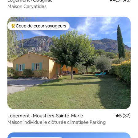
Maison Caryatides
Coup de cœur voyageurs
Coup de cœur voyageurs parmi les plus aimés
Logement · Moustiers-Sainte-Marie
Note moye
5 (37)
Maison individuelle clôturée climatisée Parking