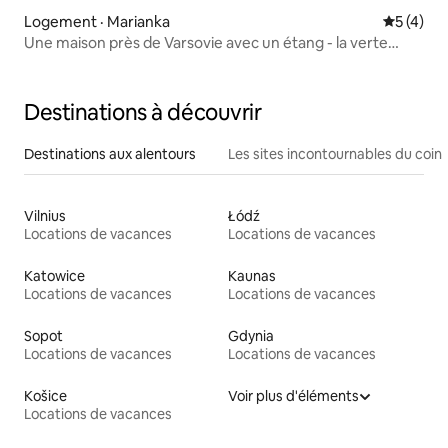
Logement · Marianka
Note moy
5 (4)
Une maison près de Varsovie avec un étang - la verte
Marianka vous attend!
Destinations à découvrir
Destinations aux alentours
Les sites incontournables du coin
Vilnius
Łódź
Locations de vacances
Locations de vacances
Katowice
Kaunas
Locations de vacances
Locations de vacances
Sopot
Gdynia
Locations de vacances
Locations de vacances
Košice
Voir plus d'éléments
Locations de vacances