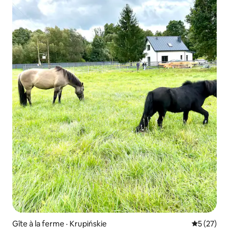
Gîte à la ferme · Krupińskie
Note moye
5 (27)