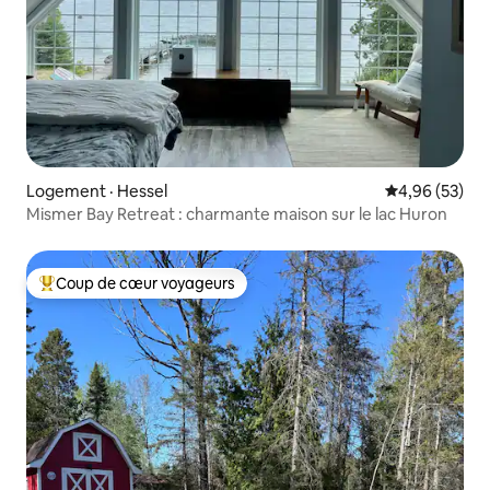
Logement · Hessel
Note moyenne
4,96 (53)
Mismer Bay Retreat : charmante maison sur le lac Huron
Coup de cœur voyageurs
Coup de cœur voyageurs parmi les plus aimés