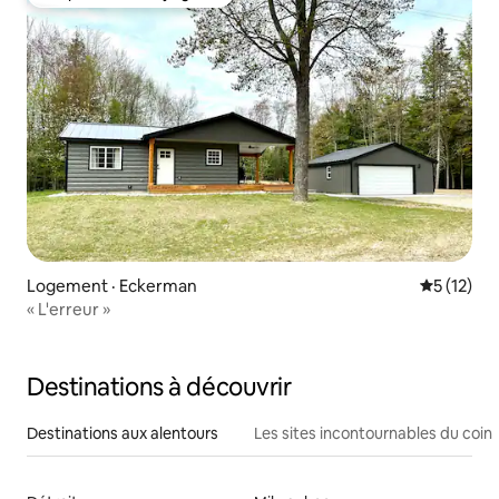
Coup de cœur voyageurs
Logement · Eckerman
Note moye
5 (12)
« L'erreur »
Destinations à découvrir
Destinations aux alentours
Les sites incontournables du coin