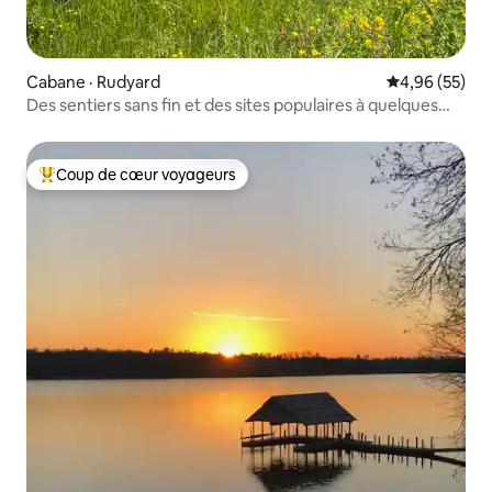
Cabane · Rudyard
Note moyenne
4,96 (55)
Des sentiers sans fin et des sites populaires à quelques
kilomètres !
Coup de cœur voyageurs
Coup de cœur voyageurs parmi les plus aimés