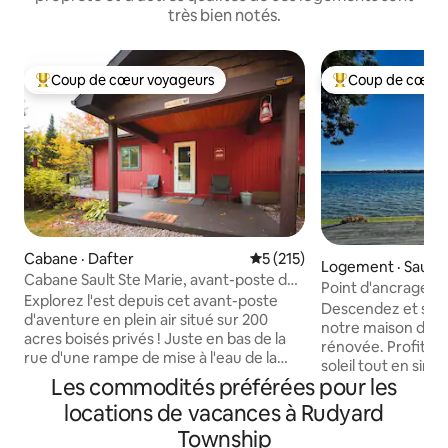
très bien notés.
Coup de cœur voyageurs
Coup de cœur 
Coup de cœur voyageurs parmi les plus aimés
Coup de cœur voy
Cabane · Dafter
Note moyenne de 5 sur 5, 2
5 (215)
Logement · Sault S
Cabane Sault Ste Marie, avant-poste des
Point d'ancrage
aventures supérieures!
Explorez l'est depuis cet avant-poste
Descendez et séj
d'aventure en plein air situé sur 200
notre maison de 
acres boisés privés ! Juste en bas de la
rénovée. Profitez
rue d'une rampe de mise à l'eau de la
soleil tout en siro
rivière St. Mary 's, et à quelques minutes
Les commodités préférées pour les
matin pendant que
en voiture du Soo. Cette cabane boisée
Ce logement est si
locations de vacances à Rudyard
et isolée a une ambiance chaleureuse
en Ontario, sur la 
« du Nord ». Visitez les écluses, les îles
Township
des emplacements