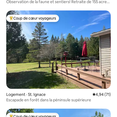
Observation de la faune et sentiers! Retraite de 155 acres
dans l'UP
Coup de cœur voyageurs
Coup de cœur voyageurs parmi les plus aimés
Logement · St. Ignace
Note moyenne
4,94 (71)
Escapade en forêt dans la péninsule supérieure
Coup de cœur voyageurs