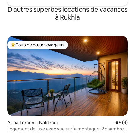
D'autres superbes locations de vacances
à Rukhla
Coup de cœur voyageurs
Coup de cœur voyageurs parmi les plus aimés
Appartement · Naldehra
Note moy
5 (9)
Logement de luxe avec vue sur la montagne, 2 chambres
et salon, Naldehra, vallée d'Aurmah