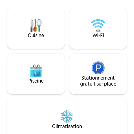
depuis la chambre mansardée avec
pour les soirées c
fenêtres donnant sur le ciel. Les deux
billard, d'une tabl
chambres ont une entrée séparée et
espace pour les f
des toilettes attenantes. Le chalet à
votre usage perso
ossature en A est situé à 20 minutes en
situé sur une terr
voiture de Fagu (sur la route nationale).
vous permet de pr
C'est une propriété accessible en
Cuisine
Wi-Fi
imprenable sur le
voiture, avec un beau trajet de 1,5 km à
vallée tout autour
travers une forêt, mais un peu inégal.
puisse voir à l'int
Stationnement
Piscine
gratuit sur place
Climatisation