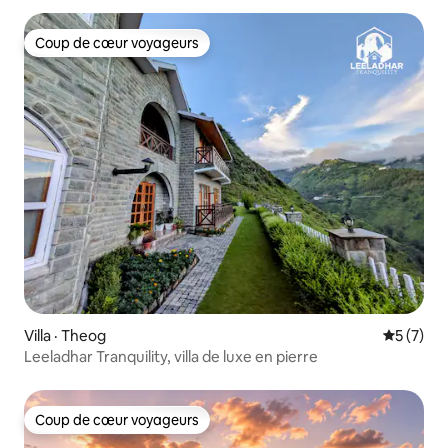
Coup de cœur voyageurs
Coup de cœur voyageurs
Villa · Theog
Note moy
5 (7)
Leeladhar Tranquility, villa de luxe en pierre
Coup de cœur voyageurs
Coup de cœur voyageurs