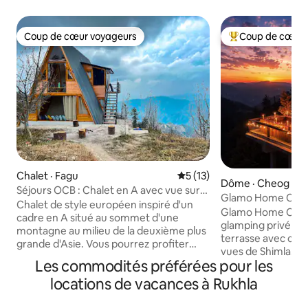
Coup de cœur voyageurs
Coup de cœur 
Coup de cœur voyageurs
Coup de cœur voy
Chalet · Fagu
Note moyenne de 5 sur 5, 
5 (13)
Dôme · Cheog
Séjours OCB : Chalet en A avec vue sur
Glamo Home Cheog,
les étoiles
Chalet de style européen inspiré d'un
Séjour privé
Glamo Home Cheo
cadre en A situé au sommet d'une
glamping privé sit
montagne au milieu de la deuxième plus
terrasse avec cert
grande d'Asie. Vous pourrez profiter
vues de Shimla. L
d'une vue imprenable sur le coucher du
Les commodités préférées pour les
tout l'espace est 
soleil depuis le balcon du coucher du
ce qui vous offre u
locations de vacances à Rukhla
soleil attaché à la chambre du rez-de-
confort complets. Profitez d'un sp
chaussée ou profiter de la nuit étoilée
privé, d'un projec