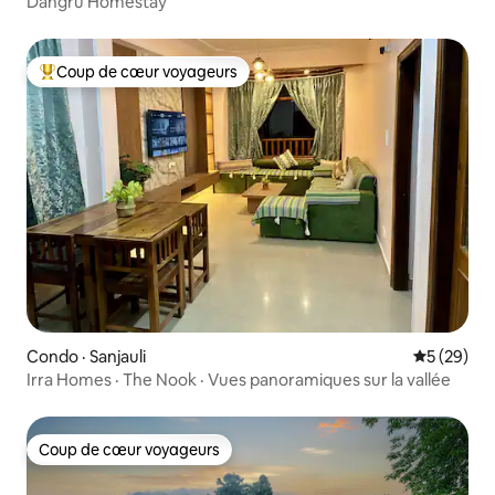
Dangru Homestay
Coup de cœur voyageurs
Coup de cœur voyageurs parmi les plus aimés
Condo · Sanjauli
Note moye
5 (29)
Irra Homes · The Nook · Vues panoramiques sur la vallée
Coup de cœur voyageurs
Coup de cœur voyageurs