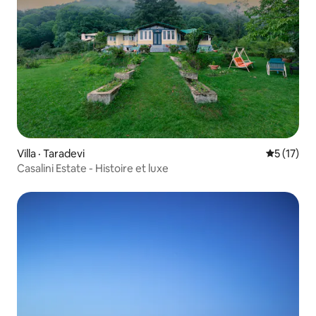
Villa · Taradevi
Note moye
5 (17)
Casalini Estate - Histoire et luxe