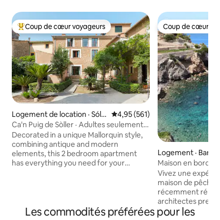
Coup de cœur voyageurs
Coup de cœur vo
Coup de cœur voyageurs parmi les plus aimés
Coup de cœur vo
Logement de location · Sólle
Note moyenne de 4,95 sur 5, 5
4,95 (561)
r
Ca'n Puig de Sòller · Adultes seulement
(+12), Appart...
Decorated in a unique Mallorquin style,
combining antique and modern
Logement · Banya
elements, this 2 bedroom apartment
has everything you need for your
Maison en bord de
holiday on the island. Each bedroom has
accès direct à la p
Vivez une expérie
its own bathroom and the living area
maison de pêcheur
features a comfortable sofa, dining
récemment rénov
space and a Kitchen. Perfect for a stay
architectes prest
with friends or Family. We are available
Les commodités préférées pour les
bord de mer dans u
anytime via Whatsap for concierge
seulement 400 m 