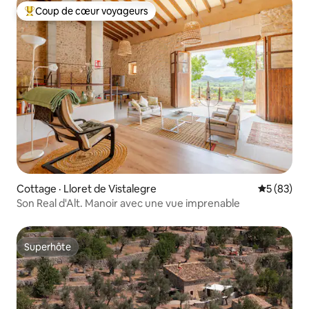
Coup de cœur voyageurs
Coup de cœur voyageurs parmi les plus aimés
Cottage · Lloret de Vistalegre
Note moye
5 (83)
Son Real d'Alt. Manoir avec une vue imprenable
Superhôte
Superhôte