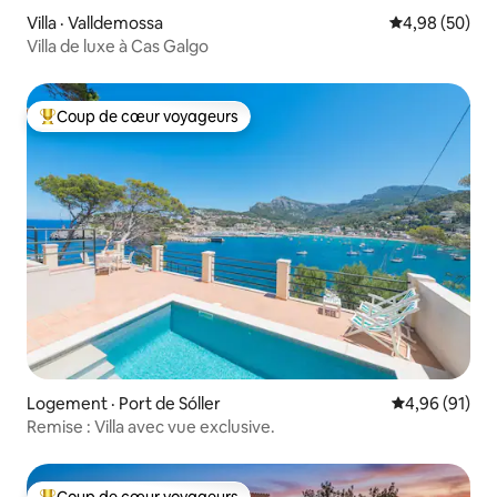
Villa · Valldemossa
Note moyenne
4,98 (50)
Villa de luxe à Cas Galgo
Coup de cœur voyageurs
Coup de cœur voyageurs parmi les plus aimés
Logement · Port de Sóller
Note moyenne
4,96 (91)
Remise : Villa avec vue exclusive.