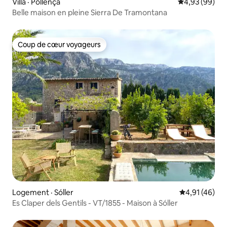
Villa · Pollença
Note moyenne
4,93 (99)
Belle maison en pleine Sierra De Tramontana
Coup de cœur voyageurs
Coup de cœur voyageurs
Logement · Sóller
Note moyenne
4,91 (46)
Es Claper dels Gentils - VT/1855 - Maison à Sóller