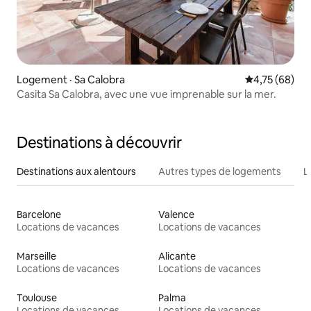
Logement · Sa Calobra
Note moyenne
4,75 (68)
Casita Sa Calobra, avec une vue imprenable sur la mer.
Destinations à découvrir
Destinations aux alentours
Autres types de logements
L
Barcelone
Valence
Locations de vacances
Locations de vacances
Marseille
Alicante
Locations de vacances
Locations de vacances
Toulouse
Palma
Locations de vacances
Locations de vacances