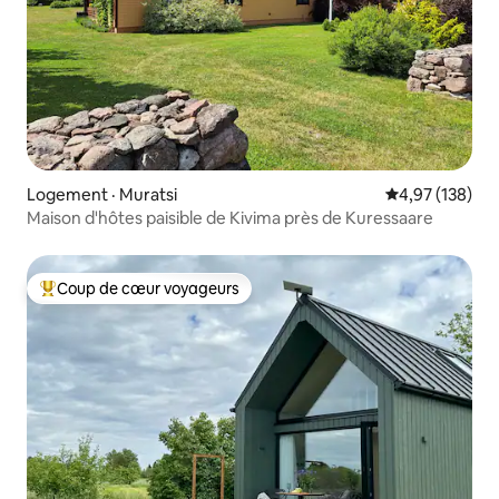
Logement · Muratsi
Note moyenne 
4,97 (138)
Maison d'hôtes paisible de Kivima près de Kuressaare
Coup de cœur voyageurs
Coup de cœur voyageurs parmi les plus aimés