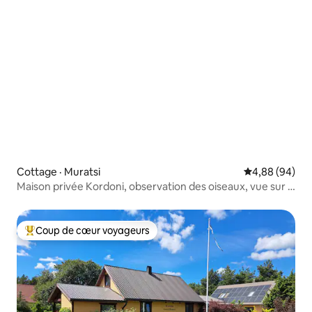
Cottage · Muratsi
Note moyenne
4,88 (94)
Maison privée Kordoni, observation des oiseaux, vue sur la
mer!
Coup de cœur voyageurs
Coup de cœur voyageurs parmi les plus aimés