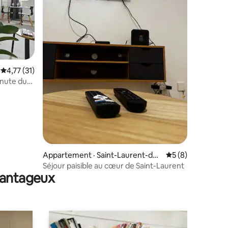
res
Note moyenne de 4,77 sur 5, 31 commentaires
4,77 (31)
nute du
Appartement · Saint-Laurent-du-
Note moyenne de 
5 (8)
Maroni
Séjour paisible au cœur de Saint-Laurent
avantageux