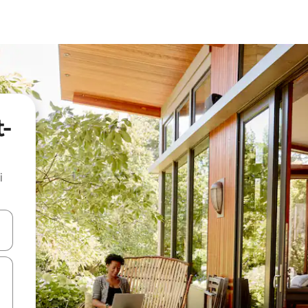
t-
i
.
utilisant les flèches vers le haut et vers le bas, ou en appuyant dessus 