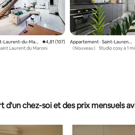
sur 5, 123 commentaires
int-Laurent-du-Maro
Note moyenne de 4,81 sur 5, 107 commentai
4,81 (107)
Appartement · Saint-Laurent-
du-Maroni
Loft - Saint Laurent du Maroni
《Nouveau》 Studio cosy à 1 mi
centre-ville
t d'un chez-soi et des prix mensuels 