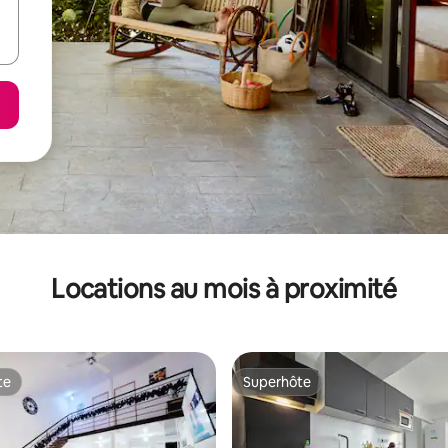
Locations au mois à proximité
te
Superhôte
te
Superhôte