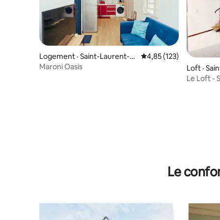
Logement · Saint-Laurent-d
Note moyenne de 4,85 
4,85 (123)
u-Maroni
Maroni Oasis
Loft · Sa
ni
Le 
Le confor