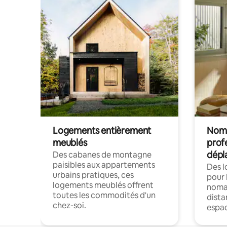
Logements entièrement
Noma
meublés
prof
dépl
Des cabanes de montagne
paisibles aux appartements
Des 
urbains pratiques, ces
pour 
logements meublés offrent
nomad
toutes les commodités d'un
dista
chez-soi.
espac