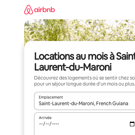
Aller
directement
au
contenu
Locations au mois à Sain
Laurent-du-Maroni
Découvrez des logements où se sentir chez so
pour un séjour longue durée d’un mois ou plus
Emplacement
Quand les résultats sont affichés, parcourez-les en 
Arrivée