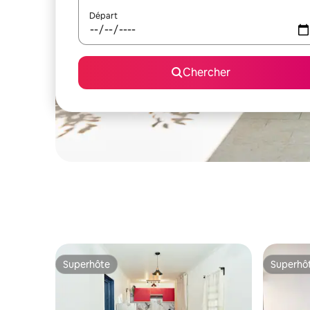
Départ
Chercher
Superhôte
Superhô
Superhôte
Superhô