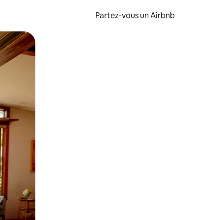
Partez-vous un Airbnb
et en les faisant glisser.