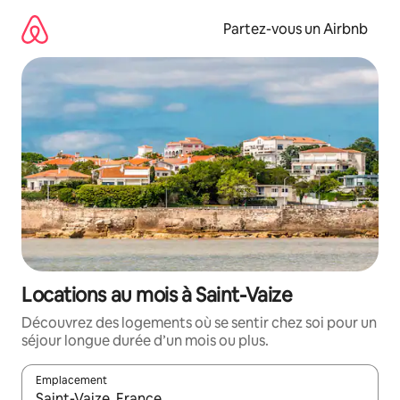
Aller
directement
Partez-vous un Airbnb
au
contenu
Locations au mois à Saint-Vaize
Découvrez des logements où se sentir chez soi pour un
séjour longue durée d’un mois ou plus.
Emplacement
Quand les résultats sont affichés, parcourez-les en utilisant les 