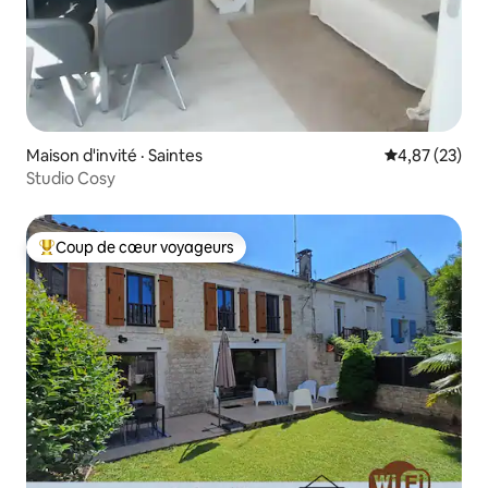
Maison d'invité · Saintes
Note moyenne
4,87 (23)
Studio Cosy
Coup de cœur voyageurs
Coup de cœur voyageurs parmi les plus aimés