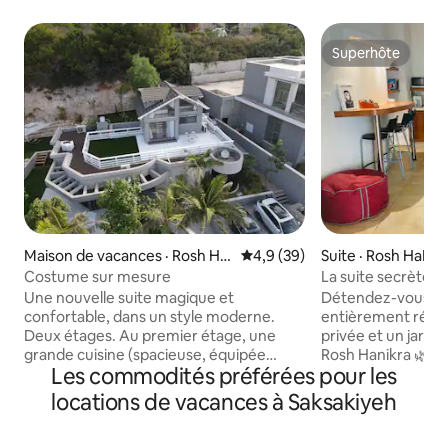
Superhôte
Superhôte
Maison de vacances · Rosh Ha
Note moyenne de 4,9 sur 5, 
4,9 (39)
Suite · Rosh HaNik
Nikra
Costume sur mesure
La suite secrète d'
Une nouvelle suite magique et
Détendez-vous dan
confortable, dans un style moderne.
entièrement réno
Deux étages. Au premier étage, une
privée et un jardi
grande cuisine (spacieuse, équipée
Rosh Hanikra 🌿 À
Les commodités préférées pour les
d'une cuisinière électrique, d'un four,
en voiture de la pl
d'un micro-ondes, d'une bouilloire
proximité des cél
locations de vacances à Saksakiyeh
électrique, d'une station de café, d'un
Hanikra et des sen
réfrigérateur, de casseroles, de poêles
pittoresques. Profitez d'une télévision