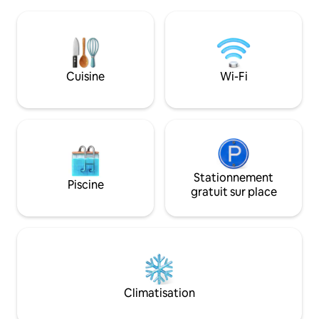
et d'ustensiles de cuisine). Toilettes et
intelligente, d'un
douche, salle à manger et salon avec
équipée et d'une 
une sortie sur un balcon de 90 mètres
de bain spacieuses
avec une vue imprenable sur la mer. Au
✨, avec une épice
deuxième étage, 2 chambres
quelques minutes. Parfait pour l
charmantes avec une vue spectaculaire
couples 💕, les peti
Cuisine
Wi-Fi
sur la mer. À 2 minutes en voiture de la
amateurs de vélo 🚴
plage d'Achziv et de la plage de Betzet.
beauté du nord d'I
À côté du site de Neckarot.
Stationnement
Piscine
gratuit sur place
Climatisation