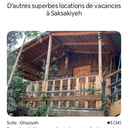
D'autres superbes locations de vacances
à Saksakiyeh
Suite · Ghaziyeh
Note moye
5 (34)