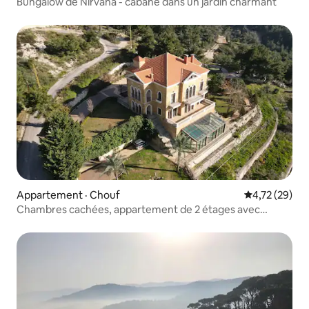
Bungalow de Nirvana - cabane dans un jardin charmant
Appartement · Chouf
Note moyenne
4,72 (29)
Chambres cachées, appartement de 2 étages avec
2 piscines privées