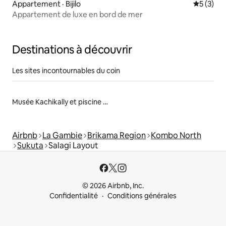
Appartement · Bijilo
Note moy
5 (3)
Appartement de luxe en bord de mer
Destinations à découvrir
Les sites incontournables du coin
Musée Kachikally et piscine de crocodiles
Airbnb
La Gambie
Brikama Region
Kombo North
Sukuta
Salagi Layout
© 2026 Airbnb, Inc.
Confidentialité
Conditions générales