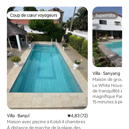
Coup de cœur voyageurs
Superhôte
Coup de cœur voyageurs
Superhôte
Villa · Sanyang
Maison de groupe 
7 chambres près d
Le White House Sa
de tranquillité en 
magnifique Paradi
15 minutes à pied.
observer la faune 
privé et se détend
Villa · Banjul
Note moyenne de 4,83 sur 5, 
4,83 (72)
repos. Avec son sa
Maison avec piscine à Kololi 4 chambres
sept chambres con
À distance de marche de la plage,des