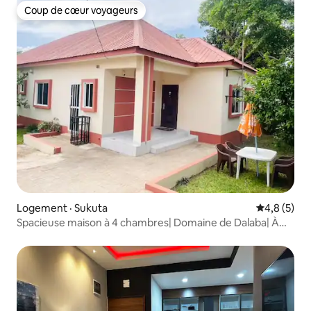
Coup de cœur voyageurs
Coup de cœur voyageurs
Logement · Sukuta
Note moyen
4,8 (5)
Spacieuse maison à 4 chambres| Domaine de Dalaba| À
quelques minutes de la Sénégambie