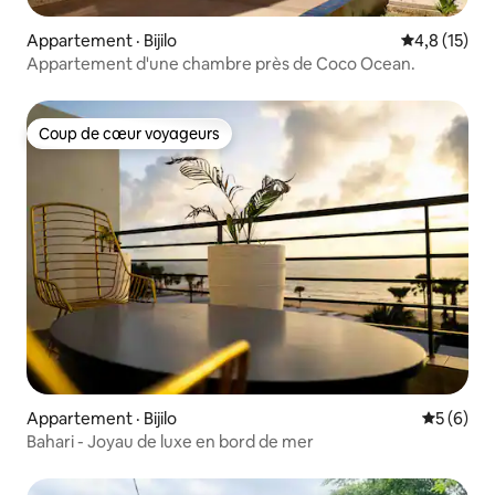
Appartement · Bijilo
Note moyenn
4,8 (15)
Appartement d'une chambre près de Coco Ocean.
Coup de cœur voyageurs
Coup de cœur voyageurs
Appartement · Bijilo
Note moy
5 (6)
Bahari - Joyau de luxe en bord de mer