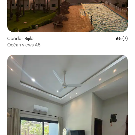
Condo · Bijilo
Note moy
5 (7)
Océan views A5