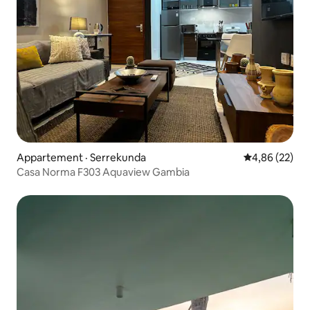
Appartement · Serrekunda
Note moyenne
4,86 (22)
Casa Norma F303 Aquaview Gambia