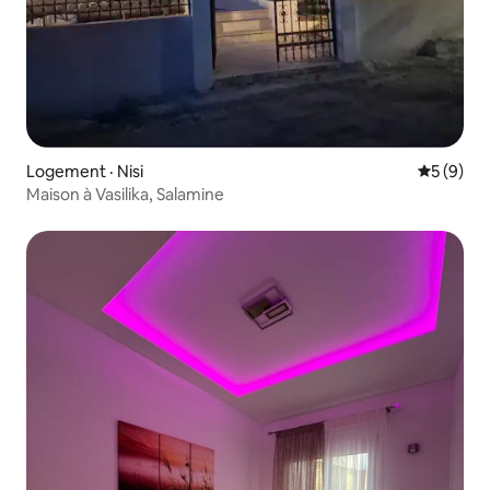
Logement · Nisi
Note moy
5 (9)
Maison à Vasilika, Salamine