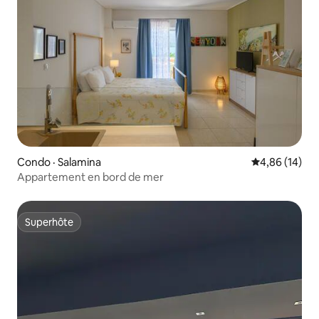
Condo · Salamina
Note moyenne
4,86 (14)
Appartement en bord de mer
Superhôte
Superhôte