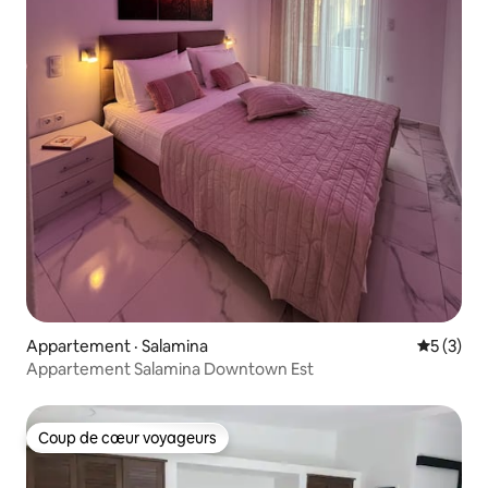
Appartement · Salamina
Note moy
5 (3)
Appartement Salamina Downtown Est
Coup de cœur voyageurs
Coup de cœur voyageurs