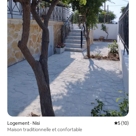
Logement · Nisi
Note moye
5 (10)
Maison traditionnelle et confortable