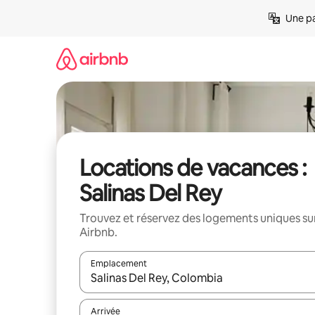
Aller
Une pa
directement
au
contenu
Locations de vacances :
Salinas Del Rey
Trouvez et réservez des logements uniques su
Airbnb.
Emplacement
Quand les résultats sont affichés, parcourez-les en 
Arrivée