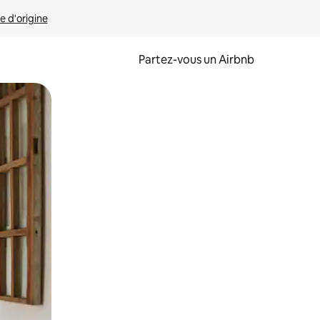
e d'origine
Partez-vous un Airbnb
et en les faisant glisser.