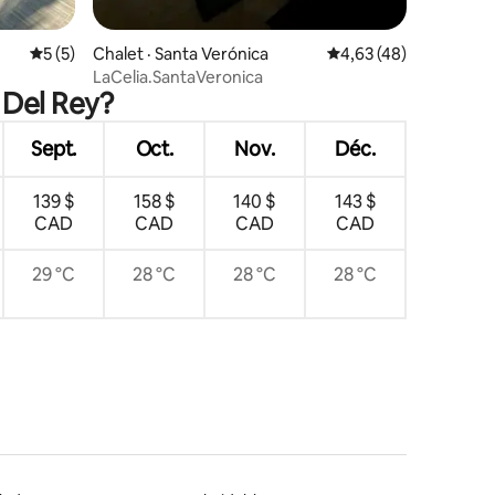
Note moyenne de 5 sur 5, 5 commentaires
5 (5)
Chalet · Santa Verónica
Note moyenne de 4,63
4,63 (48)
LaCelia.SantaVeronica
 Del Rey?
Sept.
Oct.
Nov.
Déc.
139 $
158 $
140 $
143 $
CAD
CAD
CAD
CAD
29 °C
28 °C
28 °C
28 °C