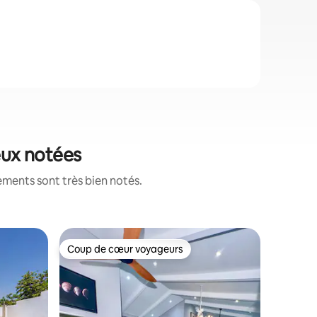
ieux notées
ements sont très bien notés.
Cabane ·
Coup de cœur voyageurs
Coup
Coup de cœur voyageurs
Coup de
Cabane e
Un lieu u
espace po
espace rô
enfants :