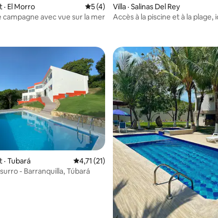
 sur 5, 99 commentaires
· El Morro
Note moyenne de 5 sur 5, 4 commentai
5 (4)
Villa · Salinas Del Rey
 campagne avec vue sur la mer
Accès à la piscine et à la plage, 
la planche à voile.
 sur 5, 16 commentaires
 · Tubará
Note moyenne de 4,71 sur 5, 21 commentai
4,71 (21)
surro - Barranquilla, Túbará