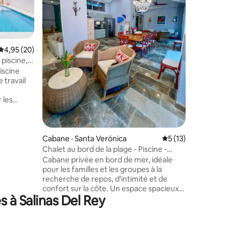
jeux, pan
de football, un endroit calme en
la nature
plage, av
maison du
Note moyenne de 4,95 sur 5, 20 commentaires
4,95 (20)
entièreme
 piscine,
cabane e
Piscine
animaux 
e travail
environn
sortir du
 les
surfers.
ites du
possible.
 journée
res
Cabane · Santa Verónica
Note moyenne de 
5 (13)
Chalet au bord de la plage - Piscine -
Jacuzzi - Bain turc
Cabane privée en bord de mer, idéale
élébrer ou
pour les familles et les groupes à la
 mer,
recherche de repos, d'intimité et de
éale dans
confort sur la côte. Un espace spacieux
ombie.
 à Salinas Del Rey
et confortable, entièrement équipé pour
les vacances, les escapades et les longs
séjours. Elle dispose d'une piscine privée,