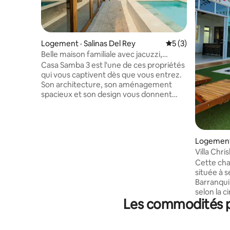
Logement · Salinas Del Rey
Note moyenne de 
5 (3)
Belle maison familiale avec jacuzzi,
terrasses et Wi-Fi
Casa Samba 3 est l'une de ces propriétés
qui vous captivent dès que vous entrez.
Son architecture, son aménagement
spacieux et son design vous donnent
envie de rester beaucoup plus
longtemps que prévu. Parfait pour les
familles, les groupes d'amis ou les
couples à la recherche d'intimité, de
Logement
confort et d'un bel endroit de repos près
Villa Chr
de la mer. Profitez du jacuzzi, cuisinez en
Cette cha
famille, rassemblez-vous sur les
située à 
terrasses, faites un barbecue l'après-
Barranqui
midi et terminez la soirée sur le toit. Des
selon la c
chambres spacieuses, modernes et
Les commodités pr
5 minutes 
confortables garantissent le meilleur
Veronica.
repos.
spacieux,