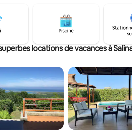
inoubliables en famille et entre
tez pour découvrir une grande
intillante pour se détendre et
cuisine extérieure et l'espace
offrent un espace agréable
Stationn
aventures culinaires, tandis que
i
Piscine
su
brise marine murmure des
 de tranquillité.
superbes locations de vacances à Salin