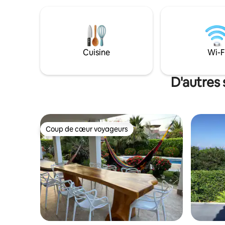
souvenirs 
amis. Sor
piscine sc
jouer. La 
barbecue 
pour des 
Cuisine
Wi-F
la douce 
promesses
D'autres 
Coup de cœur voyageurs
Coup de cœur voyageurs