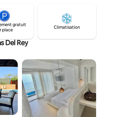
d'un jacuzzi et de grands espaces
sociaux à partager. Située dans un
environnement calme et naturel à Playa
Linda – Santa Verónica à 20 minutes de
Barranquilla et à 1 heure de Carthagène,
ement gratuit
avec un accès facile à la mer et une
Climatisation
r place
atmosphère exclusive pour en profiter.
as Del Rey