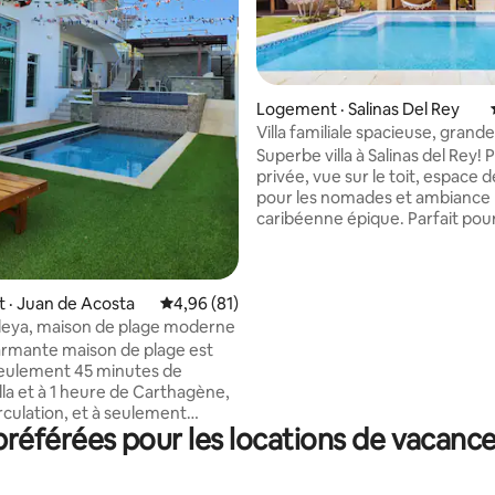
5 sur 5, 3 commentaires
Logement · Salinas Del Rey
Villa familiale spacieuse, grande
eau chaude
Superbe villa à Salinas del Rey! 
privée, vue sur le toit, espace d
pour les nomades et ambiance
caribéenne épique. Parfait pour
familles, les groupes et les kite
Détendez-vous, travaillez ou fa
vent : cet endroit fait tout son 
L'eau chaude est disponible en
 · Juan de Acosta
Note moyenne de 4,96 sur 5, 81 commentai
4,96 (81)
pour votre confort. Nous avons 7 lits
isleya, maison de plage moderne
doubles et deux hamacs. Que vous
rmante maison de plage est
soyez là pour vous détendre, c
seulement 45 minutes de
travailler à distance en bord de
lla et à 1 heure de Carthagène,
cette maison est votre base id
irculation, et à seulement
le joyau côtier caché de la Col
éférées pour les locations de vacances
à pied de la plage de Santa
 Il offre un aménagement
 parfait pour créer des