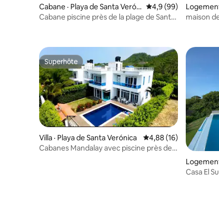
Cabane · Playa de Santa Veróni
Note moyenne de 4,9
4,9 (99)
Logement 
ca
Cabane piscine près de la plage de Santa
maison de
Verónica
Superhôte
Superhôte
Villa · Playa de Santa Verónica
Note moyenne de 4,88
4,88 (16)
Cabanes Mandalay avec piscine près de
la mer
Logement
Casa El Su