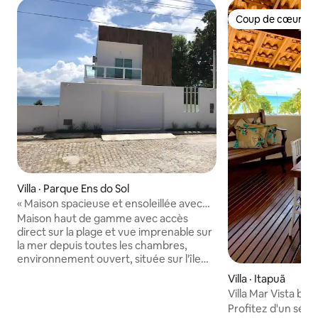
Coup de cœur vo
Coup de cœur vo
Villa · Parque Ens do Sol
« Maison spacieuse et ensoleillée avec
vue sur la mer »
Maison haut de gamme avec accès
direct sur la plage et vue imprenable sur
la mer depuis toutes les chambres,
environnement ouvert, située sur l'île
d'itaparica Vera cruz Bahia, accès facile
Villa · Itapuã
au garage, Wi-Fi dans tout l'espace, son
Villa Mar Vista bel
ambiant et chambre à la maison. À dix
Condominium
Profitez d'un séjour
minutes à pied des supermarchés, des