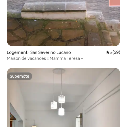
Logement · San Severino Lucano
Note moye
5 (39)
Maison de vacances « Mamma Teresa »
Superhôte
Superhôte