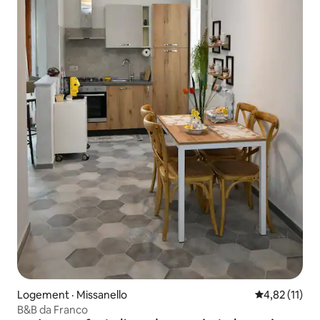
Logement · Missanello
Note moyenne
4,82 (11)
B&B da Franco