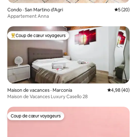
Condo · San Martino d'Agri
Note moye
5 (20)
Appartement Anna
Coup de cœur voyageurs
Coup de cœur voyageurs parmi les plus aimés
Maison de vacances · Marconia
Note moyenne
4,98 (40)
Maison de Vacances Luxury Casello 28
Coup de cœur voyageurs
Coup de cœur voyageurs