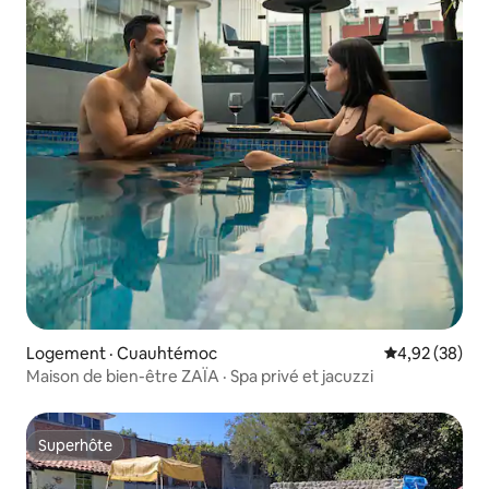
Logement · Cuauhtémoc
Note moyenne
4,92 (38)
Maison de bien-être ZAÏA · Spa privé et jacuzzi
Superhôte
Superhôte