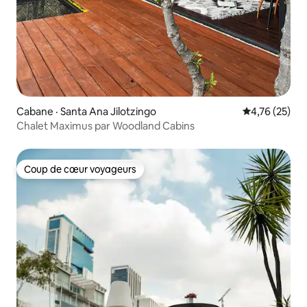
Cabane · Santa Ana Jilotzingo
Note moyenne
4,76 (25)
Chalet Maximus par Woodland Cabins
Coup de cœur voyageurs
Coup de cœur voyageurs