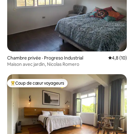
Chambre privée · Progreso Industrial
Note moyenn
4,8 (10)
Maison avec jardin, Nicolas Romero
Coup de cœur voyageurs
Coup de cœur voyageurs parmi les plus aimés