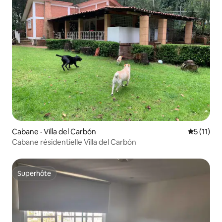
Cabane · Villa del Carbón
Note moye
5 (11)
Cabane résidentielle Villa del Carbón
Superhôte
Superhôte