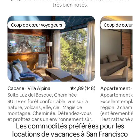
très bien notés.
Coup de cœur voyageurs
Coup de cœur vo
Coup de cœur voyageurs
Coup de cœur vo
Cabane · Villa Alpina
Note moyenne de 4,89 sur 5, 1
4,89 (148)
Appartement · Ci
eos
Suite Luz del Bosque, Cheminée
Appartement de 
NEUF)
SUITE en forêt confortable, vue sur la
Excellent emplace
nature, volcans, ville, ciel. Magie de
région, 2 chambres
montagne. Cheminée. Détendez-vous
(entièrement équi
et profitez dans un environnement sûr,
Il est rattaché au
Les commodités préférées pour les
à 1100 m au-dessus de Mexico. À 40
compte d'excellen
minutes d'Interlomas et de Toluca. Idéal
cafétérias, des sal
locations de vacances à San Francisco
pour une escapade amoureuse, en
salons, un super