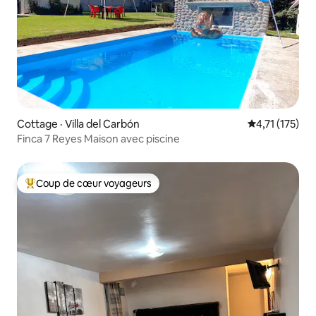
Cottage · Villa del Carbón
Note moyenne 
4,71 (175)
Finca 7 Reyes Maison avec piscine
Coup de cœur voyageurs
Coup de cœur voyageurs parmi les plus aimés