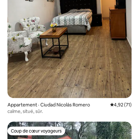
Appartement · Ciudad Nicolás Romero
Note moyenne
4,92 (71)
calme, situé, sûr.
Coup de cœur voyageurs
Coup de cœur voyageurs