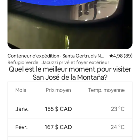
Conteneur d'expédition · Santa Gertrudis Nor
Note moyenne
4,98 (89)
te
Refugio Verde | Jacuzzi privé et foyer extérieur
Quel est le meilleur moment pour visiter
San José de la Montaña?
Mois
Prix moyen
Temp. moyenne
Janv.
155 $ CAD
23 °C
Févr.
167 $ CAD
24 °C