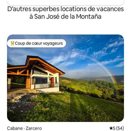
D'autres superbes locations de vacances
à San José de la Montaña
Coup de cœur voyageurs
Coup de cœur voyageurs parmi les plus aimés
Cabane · Zarcero
Note moye
5 (54)