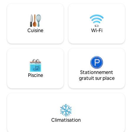
voyageurs en solo, les petites familles ou
les télétravailleurs à la recherche de
confort, d'intimité et d'un séjour
relaxant. La route est pavée, aucun 4x4
n'est nécessaire et Uber fonctionne
Cuisine
Wi-Fi
bien. Gracia Verde prend de l'expansion;
il pourrait y avoir du travail pendant la
journée.
Stationnement
Piscine
gratuit sur place
Climatisation