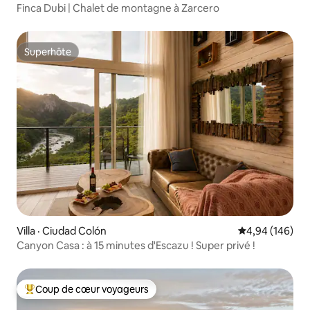
Finca Dubi | Chalet de montagne à Zarcero
Superhôte
Superhôte
Villa · Ciudad Colón
Note moyenne 
4,94 (146)
Canyon Casa : à 15 minutes d'Escazu ! Super privé !
Coup de cœur voyageurs
Coup de cœur voyageurs parmi les plus aimés