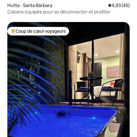
Hutte · Santa Bárbara
Note moyenne
4,93 (45)
Cabane équipée pour se déconnecter et profiter
Coup de cœur voyageurs
Coup de cœur voyageurs parmi les plus aimés