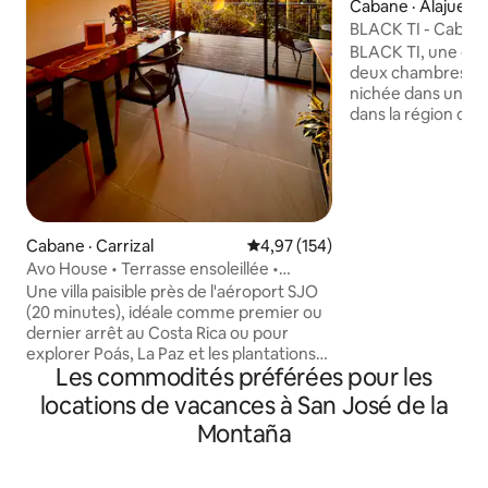
Cabane · Alajuela 
BLACK TI - Cabane
BLACK TI, une cab
deux chambres et u
nichée dans une f
dans la région de 
une escapade parf
ou les petites familles. La cab
entourée de natur
agricoles, elle of
sur le volcan Poás e
dispose d'un cert
Cabane · Carrizal
Note moyenne de 4,97 sur 5, 1
4,97 (154)
d'équipements, y 
Avo House • Terrasse ensoleillée •
finlandais, un lit 
Climatisation • Près de l'aéroport SJO
Une villa paisible près de l'aéroport SJO
barbecue, des ha
(20 minutes), idéale comme premier ou
enfants et une c
dernier arrêt au Costa Rica ou pour
chalet est inspiré 
explorer Poás, La Paz et les plantations
fruticosa, une pla
Les commodités préférées pour les
de café. Avo House offre la climatisation,
feuilles noires.
une connexion Wi-Fi rapide, une cuisine
locations de vacances à San José de la
et une terrasse privée au coucher du
Montaña
soleil avec des arbres fruitiers, des plants
de café, des oiseaux et l'air de la
montagne. Parfait pour les couples, les