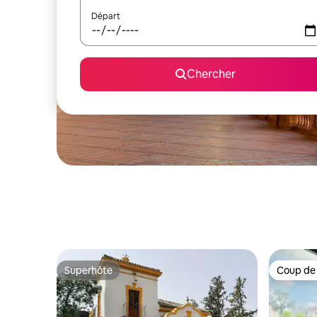
Départ
Chercher
Superhôte
Coup de
Superhôte
Coup de