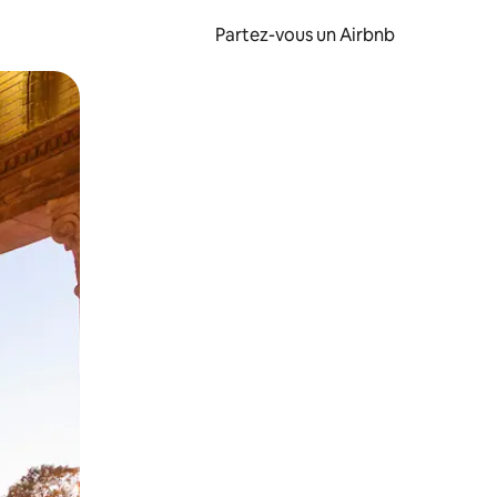
Partez-vous un Airbnb
et en les faisant glisser.