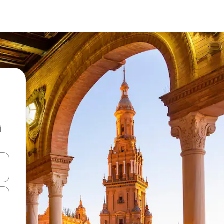
i
.
utilisant les flèches vers le haut et vers le bas, ou en appuyant dessus 