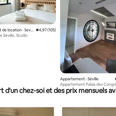
e location · Sevill
Note moyenne de 4,97 sur 5, 105 commentai
4,97 (105)
e Séville, Studio
 sur 5, 72 commentaires
Appartement · Séville
Appartement Palais des Congr
t d'un chez-soi et des prix mensuels 