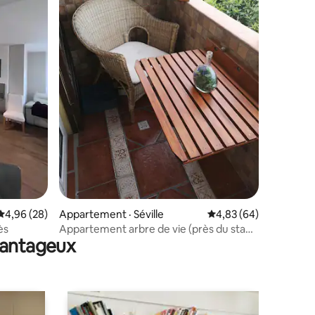
res
Note moyenne de 4,96 sur 5, 28 commentaires
4,96 (28)
Appartement · Séville
Note moyenne de 4,83
4,83 (64)
ès
Appartement arbre de vie (près du stade
avantageux
Cartuja)