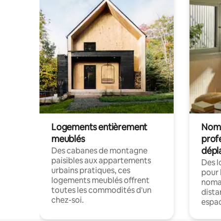
Logements entièrement
Noma
meublés
prof
dépl
Des cabanes de montagne
paisibles aux appartements
Des 
urbains pratiques, ces
pour 
logements meublés offrent
nomad
toutes les commodités d'un
dista
chez-soi.
espac