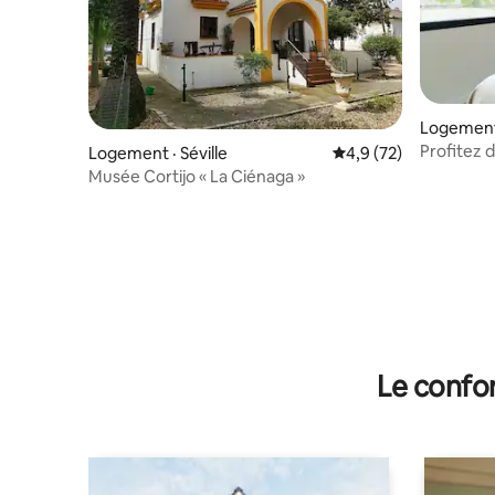
Logement d
e
Profitez d
Logement · Séville
Note moyenne de 4,9
4,9 (72)
Musée Cortijo « La Ciénaga »
Le confor