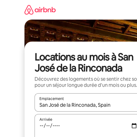
Aller
directement
au
contenu
Locations au mois à San
José de la Rinconada
Découvrez des logements où se sentir chez so
pour un séjour longue durée d’un mois ou plus
Emplacement
Quand les résultats sont affichés, parcourez-les en 
Arrivée