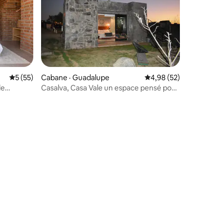
res
Note moyenne de 5 sur 5, 55 commentaires
5 (55)
Cabane · Guadalupe
Note moyenne de 4,98
4,98 (52)
de
Casalva, Casa Vale un espace pensé pour
vous