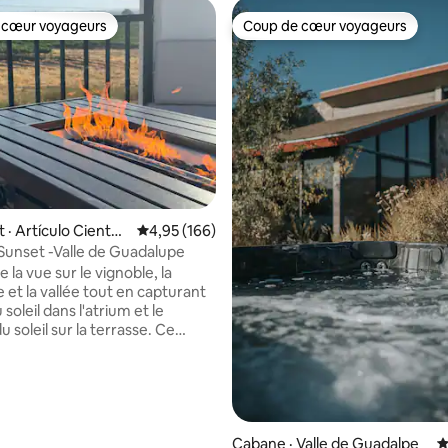
 cœur voyageurs
Coup de cœur voyageurs
 cœur voyageurs
Coup de cœur voyageurs
sur 5, 211 commentaires
· Artículo Ciento
Note moyenne de 4,95 sur 5, 166 commentai
4,95 (166)
Sunset -Valle de Guadalupe
e la vue sur le vignoble, la
et la vallée tout en capturant
 soleil dans l'atrium et le
soleil sur la terrasse. Ce
était destiné à recevoir des
ec des espaces intérieurs et
rs pour un maximum de 6
onfortablement. Situé au
 vallée avec un accès facile à
 la route 3. Nous sommes à
Cabane · Valle de Guadalpe
N