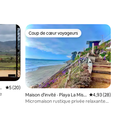
Coup de cœur voyageurs
les plus aimés
Coup de cœur voyageurs
u
Note moyenne de 5 sur 5, 20 commentaires
5 (20)
le
Maison d'invité · Playa La Misi
Note moyenne de 4,93
4,93 (28)
on
Micromaison rustique privée relaxante
en bord de mer