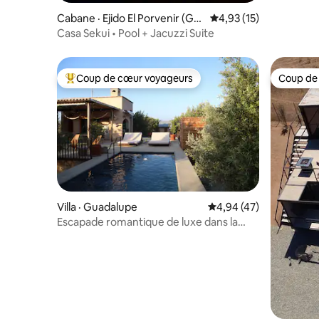
Cabane · Ejido El Porvenir (Gu
Note moyenne de 4,93
4,93 (15)
adalupe)
Casa Sekui • Pool + Jacuzzi Suite
Coup de cœur voyageurs
Coup de
Coup de cœur voyageurs parmi les plus aimés
Coup de
Villa · Guadalupe
Note moyenne de 4,94
4,94 (47)
Escapade romantique de luxe dans la
région viticole