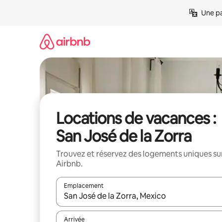
Aller
Une pa
directement
au
contenu
Locations de vacances :
San José de la Zorra
Trouvez et réservez des logements uniques su
Airbnb.
Emplacement
Quand les résultats sont affichés, parcourez-les en 
Arrivée