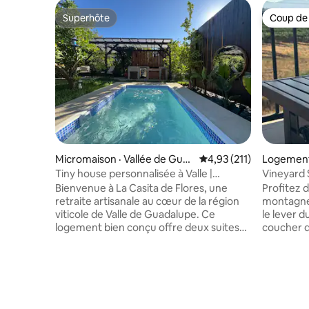
Superhôte
Coup de
Superhôte
Coup de
Micromaison · Vallée de Gua
Note moyenne de 4,93 
4,93 (211)
Logement 
dalupe
Quince
Tiny house personnalisée à Valle |
Vineyard 
Escapade rustique moderne
Bienvenue à La Casita de Flores, une
Profitez d
retraite artisanale au cœur de la région
montagne 
viticole de Valle de Guadalupe. Ce
le lever du
logement bien conçu offre deux suites
coucher du 
privées avec très grand lit, chacune avec
logement 
un coin salon, alliant charme rustique et
invités av
confort moderne. Profitez de la vue sur
extérieu
le vignoble, détendez-vous au bord de la
personnes c
piscine et relaxez-vous sur la terrasse au
cœur de la
coucher du soleil. À quelques minutes
partir de