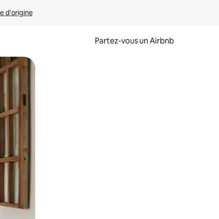
e d'origine
Partez-vous un Airbnb
et en les faisant glisser.