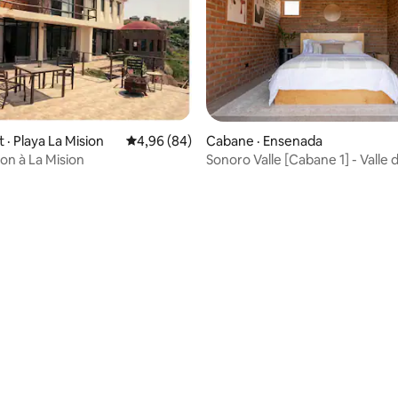
· Playa La Mision
Note moyenne de 4,96 sur 5, 84 commentai
4,96 (84)
Cabane · Ensenada
on à La Mision
Sonoro Valle [Cabane 1] - Valle 
Guadalupe