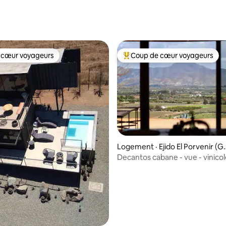
 sur 5, 15 commentaires
 cœur voyageurs
Coup de cœur voyageurs
 cœur voyageurs
Coup de cœur voyageurs parmi 
 sur 5, 47 commentaires
Logement · Ejido El Porvenir (G
adalupe)
Decantos cabane - vue - vinico