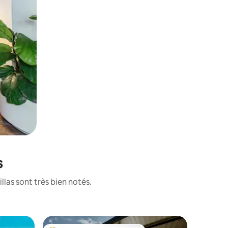
s
llas sont très bien notés.
Villa · Ca