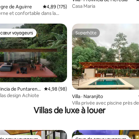
Casa Maria
vegre de Aguirre
Note moyenne de 4,89 sur 5, 175 commentai
4,89 (175)
erne et confortable dans la
icale avec piscine et vue sur
 cœur voyageurs
Superhôte
 cœur voyageurs
Superhôte
ovincia de Puntarena
Note moyenne de 4,98 sur 5, 98 commentai
4,98 (98)
illas design Achiote
sur 5, 178 commentaires
Villa · Naranjito
Villa privée avec piscine près de
Villas de luxe à louer
Manuel Antonio