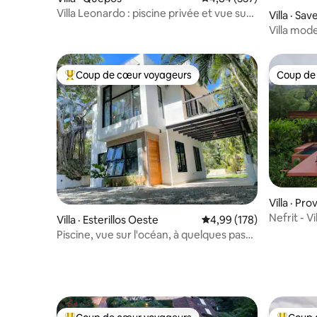
Villa Leonardo : piscine privée et vue sur
Villa · Sa
le parc national
Villa mod
forêt trop
l'océan
Coup de cœur voyageurs
Coup de
Coup de cœur voyageurs parmi les plus aimés
Coup de
Villa · Pr
s
Nefrit - V
Villa · Esterillos Oeste
Note moyenne de 4,99 
4,99 (178)
Piscine, vue sur l'océan, à quelques pas
de la plage.