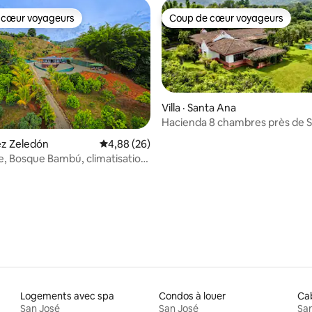
 cœur voyageurs
Coup de cœur voyageurs
 cœur voyageurs
Coup de cœur voyageurs
Villa · Santa Ana
Hacienda 8 chambres près de S
Retraites d'entreprise et de yo
rez Zeledón
Note moyenne de 4,88 sur 5, 26 commentai
4,88 (26)
ée, Bosque Bambú, climatisation,
 sur 5, 66 commentaires
2 chambres.
Logements avec spa
Condos à louer
Cab
San José
San José
San