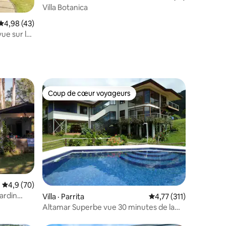
Villa Botanica
res
Note moyenne de 4,98 sur 5, 43 commentaires
4,98 (43)
ue sur la
Coup de cœur voyageurs
Coup de cœur voyageurs
Note moyenne de 4,9 sur 5, 70 commentaires
4,9 (70)
jardin
res
Villa · Parrita
Note moyenne de 4,77
4,77 (311)
Altamar Superbe vue 30 minutes de la
plage