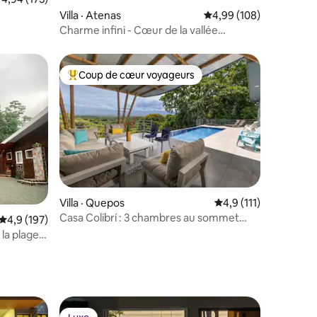
res
Villa · Atenas
Note moyenne de 4,99 
4,99 (108)
Charme infini - Cœur de la vallée
centrale
Coup de cœur voyageurs
Coup de cœur voyageurs parmi les plus aimés
res
Villa · Quepos
Note moyenne de 4,9
4,9 (111)
Casa Colibrí : 3 chambres au sommet
Note moyenne de 4,9 sur 5, 197 commentaires
4,9 (197)
d'une montagne avec piscine
 la plage