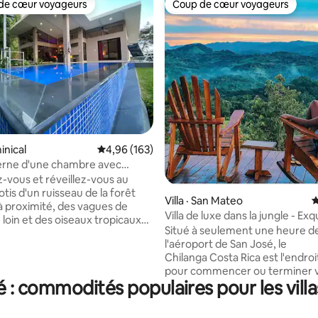
de cœur voyageurs
Coup de cœur voyageurs
cœur voyageurs parmi les plus aimés
Coup de cœur voyageurs
inical
Note moyenne de 4,96 sur 5, 163 commentai
4,96 (163)
erne d'une chambre avec
sur 5, 262 commentaires
Casa Perla
vous et réveillez-vous au
tis d'un ruisseau de la forêt
Villa · San Mateo
N
 à proximité, des vagues de
Villa de luxe dans la jungle - Exq
 loin et des oiseaux tropicaux
privée, sereine
Situé à seulement une heure d
ime des arbres. Ce logement
l'aéroport de San José, le
mais confortable d'une
Chilanga Costa Rica est l'endroit
t d'une salle de bain est
pour commencer ou terminer 
 tous les éléments essentiels
 : commodités populaires pour les villa
vacances. Prenez le temps de ra
, d'un barbecue et d'une salle
vous détendre et de vous reco
 luxe avec vue sur la jungle et
la nature. Ceibo est notre villa de luxe
 double pommeau. Sortez et