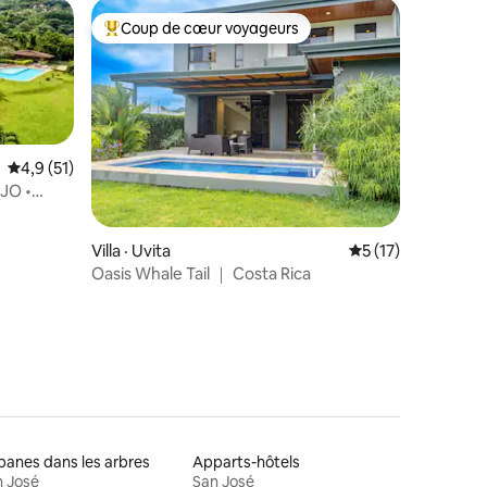
Coup de cœur voyageurs
Coup de cœur voyageurs parmi les plus aimés
Note moyenne de 4,9 sur 5, 51 commentaires
4,9 (51)
JO •
ga
res
Villa · Uvita
Note moyenne de 
5 (17)
Oasis Whale Tail ｜ Costa Rica
anes dans les arbres
Apparts-hôtels
 José
San José