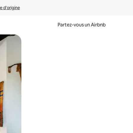
e d'origine
Partez-vous un Airbnb
et en les faisant glisser.