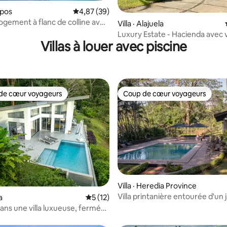
 sur 5, 66 commentaires
epos
Note moyenne de 4,87 sur 5, 39 commentai
4,87 (39)
ogement à flanc de colline avec
Villa · Alajuela
Luxury Estate - Hacienda avec v
Villas à louer avec piscine
montagne
de cœur voyageurs
Coup de cœur voyageurs
cœur voyageurs parmi les plus aimés
Coup de cœur voyageurs
Villa · Heredia Province
Villa printanière entourée d'un 
 sur 5, 90 commentaires
a
Note moyenne de 5 sur 5, 12 commentai
5 (12)
incroyable !
dans une villa luxueuse, fermée