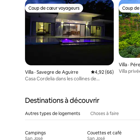
Coup de cœur voyageurs
Coup de
Coup de cœur voyageurs
Coup de
Villa · Pé
Villa priv
Villa · Savegre de Aguirre
Note moyenne de 4,92
4,92 (66)
piscine, 
Casa Cordelia dans les collines de
Portalón
Destinations à découvrir
Autres types de logements
Choses à faire
Campings
Couettes et café
San José
San José