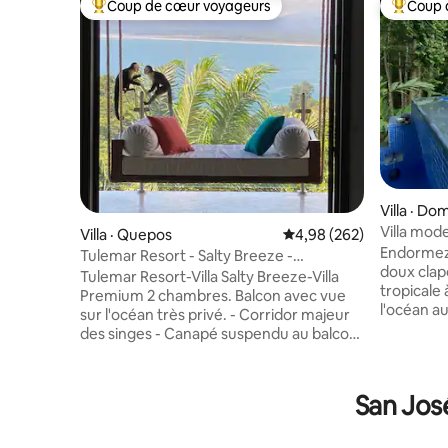
Coup de cœur voyageurs
Coup 
Coup de cœur voyageurs parmi les plus aimés
Coup de 
Villa · Dom
Villa mod
Villa · Quepos
Note moyenne de 4,98 
4,98 (262)
piscine - 
Endormez-
Tulemar Resort - Salty Breeze -
doux clapo
2 chambres haut de gamme
Tulemar Resort-Villa Salty Breeze-Villa
tropicale
Premium 2 chambres. Balcon avec vue
l'océan au
sur l'océan très privé. - Corridor majeur
dans la c
des singes - Canapé suspendu au balcon
moderne 
avec une vue imprenable - Jacuzzi
chambre e
balcon - Wi-Fi haut débit - Jeu d'arcade
équipé de
avec plus de 3 000 jeux - Douches en
San José
de cuisine
plein air à eau chaude sans fin pour 2
de bain de
personnes dans chaque chambre -
douche à
Téléviseurs intelligents Samsung 55 po