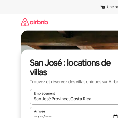
Aller
Une pa
directement
au
contenu
San José : locations de
villas
Trouvez et réservez des villas uniques sur Airb
Emplacement
Quand les résultats sont affichés, parcourez-les en 
Arrivée