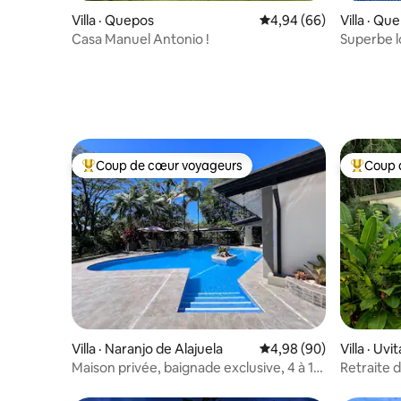
Villa · Quepos
Note moyenne de 4,94
4,94 (66)
Villa · Qu
Casa Manuel Antonio !
Superbe l
piscine
Coup de cœur voyageurs
Coup 
Coup de cœur voyageurs parmi les plus aimés
Coup de 
Villa · Naranjo de Alajuela
Note moyenne de 4,98
4,98 (90)
Villa · Uvit
Maison privée, baignade exclusive, 4 à 12
Retraite 
personnes.
et privée