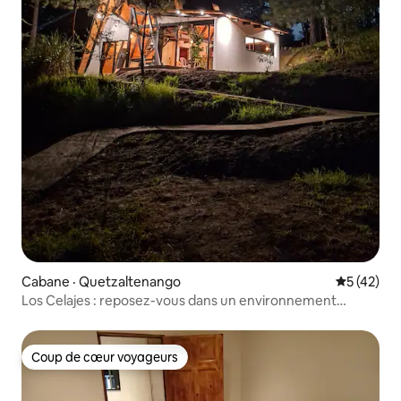
Cabane · Quetzaltenango
Note moye
5 (42)
Los Celajes : reposez-vous dans un environnement
naturel
Coup de cœur voyageurs
Coup de cœur voyageurs