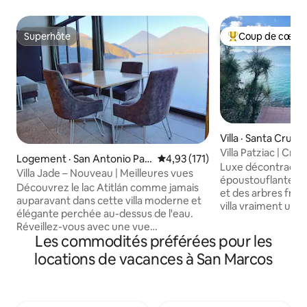
Superhôte
Coup de cœur 
Superhôte
Coup de cœur voy
Villa · Santa Cruz 
Villa Patziac | Criq
Logement · San Antonio Pal
Note moyenne de 4,93 sur 5, 1
4,93 (171)
sereine
Luxe décontracté 
opó
Villa Jade – Nouveau | Meilleures vues
époustouflante. De
Découvrez le lac Atitlán comme jamais
et des arbres frui
auparavant dans cette villa moderne et
villa vraiment uni
élégante perchée au-dessus de l'eau.
crique privée, où d
Réveillez-vous avec une vue
plongent dans des 
Les commodités préférées pour les
panoramique, détendez-vous dans
encadrent des vues
votre jacuzzi extérieur privé ou
locations de vacances à San Marcos
volcan. Détendez-vous dans le sauna,
détendez-vous dans l'espace de vie
pagayez en planch
extérieur sous les étoiles. Avec une
kayak, relaxez dan
cuisine entièrement équipée, un lit king
faites un pique-ni
size, une climatisation et une connexion