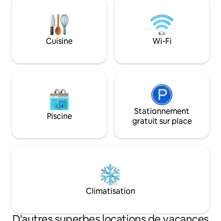
cuite au four à brique. Les 
Wi-Fi rapide, cette retraite paisible offre
extérieurs abonde
tout ce dont vous avez besoin pour un
détendre, dîner en 
séjour parfait sur le lac. À quelques
de vues extraordinaires. Prof
minutes de la charmante ville de San
Atitlan à son meill
Cuisine
Wi-Fi
Antonio Palopó, c'est l'endroit idéal pour
disponible.
profiter de la nature, de la tranquillité et
des couchers de soleil inoubliables.
Stationnement
Piscine
gratuit sur place
Climatisation
D'autres superbes locations de vacances