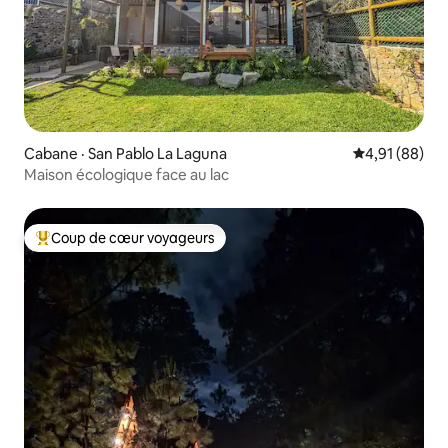
Cabane · San Pablo La Laguna
Note moyenne
4,91 (88)
Maison écologique face au lac
Coup de cœur voyageurs
Coup de cœur voyageurs parmi les plus aimés