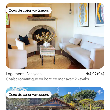
Coup de cœur voyageurs
Coup de cœur voyageurs
Logement · Panajachel
Note moyenne
4,97 (94)
Chalet romantique en bord de mer avec 2 kayaks
Coup de cœur voyageurs
Coup de cœur voyageurs