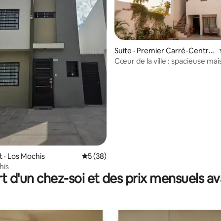
Suite · Premier Carré-Centre
de Los Mochis
Cœur de la ville : spacieuse ma
familiale 3BR
 sur 5, 13 commentaires
 · Los Mochis
Note moyenne de 5 sur 5, 38 commentai
5 (38)
his
t d'un chez-soi et des prix mensuels 