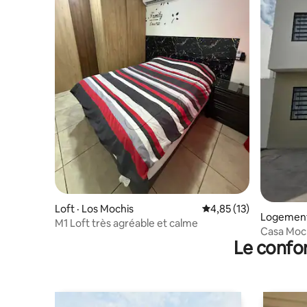
Loft · Los Mochis
Note moyenne de 4,85
4,85 (13)
Logement
M1 Loft très agréable et calme
Casa Moc
Le confor