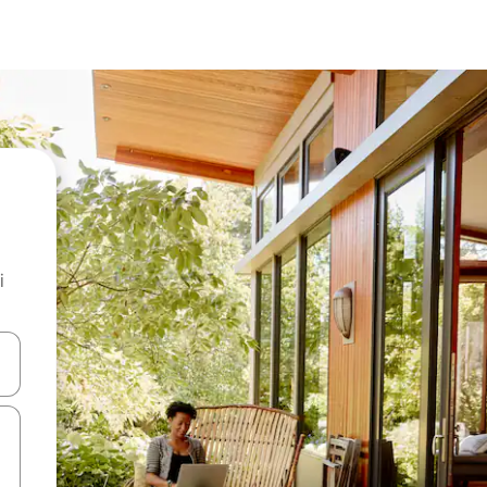
i
.
utilisant les flèches vers le haut et vers le bas, ou en appuyant dessus 