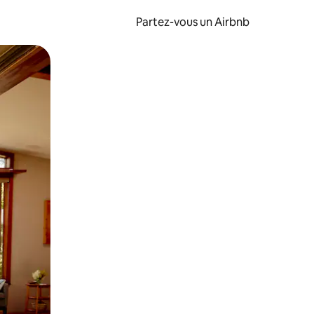
Partez-vous un Airbnb
et en les faisant glisser.