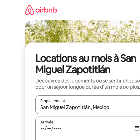
Aller
directement
au
contenu
Locations au mois à San
Miguel Zapotitlán
Découvrez des logements où se sentir chez so
pour un séjour longue durée d’un mois ou plus
Emplacement
Quand les résultats sont affichés, parcourez-les en 
Arrivée