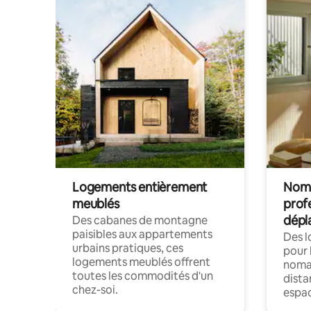
Logements entièrement
Noma
meublés
prof
dépl
Des cabanes de montagne
paisibles aux appartements
Des 
urbains pratiques, ces
pour 
logements meublés offrent
nomad
toutes les commodités d'un
dista
chez-soi.
espac