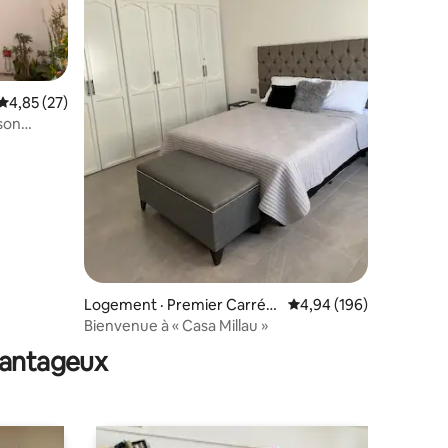
Note moyenne de 4,85 sur 5, 27 commentaires
4,85 (27)
ison
Logement · Premier Carré-
Note moyenne de 4,94 
4,94 (196)
res
Centre de Los Mochis
Bienvenue à « Casa Millau »
avantageux