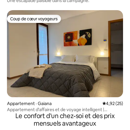
Une escapade paisible dans la campagne.
Coup de cœur voyageurs
Coup de cœur voyageurs
Appartement · Gaiana
Note moyenne
4,92 (25)
Appartement d'affaires et de voyage intelligent |
Le confort d'un chez-soi et des prix
Stationnement privé gratuit
mensuels avantageux