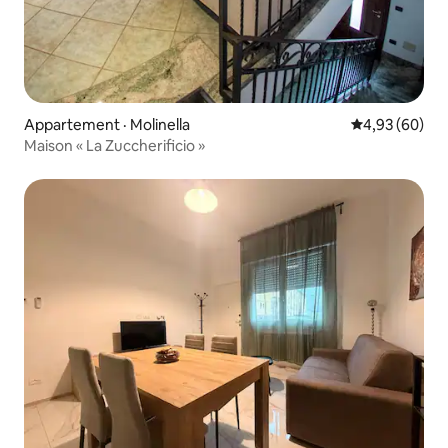
Appartement · Molinella
Note moyenne
4,93 (60)
Maison « La Zuccherificio »