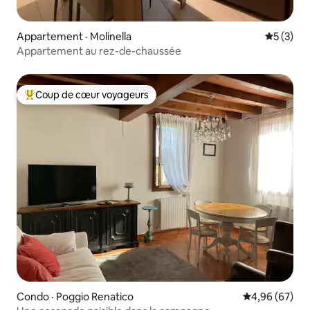
Appartement · Molinella
Note moy
5 (3)
Appartement au rez-de-chaussée
Coup de cœur voyageurs
Coup de cœur voyageurs parmi les plus aimés
Condo · Poggio Renatico
Note moyenne
4,96 (67)