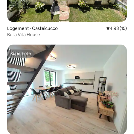
Logement · Castelcucco
Note moyenne
4,93 (15)
Bella Vita House
Superhôte
Superhôte