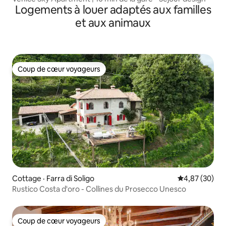
Logements à louer adaptés aux familles
et aux animaux
Coup de cœur voyageurs
Coup de cœur voyageurs
Cottage · Farra di Soligo
Note moyenne
4,87 (30)
Rustico Costa d'oro - Collines du Prosecco Unesco
Coup de cœur voyageurs
Coup de cœur voyageurs