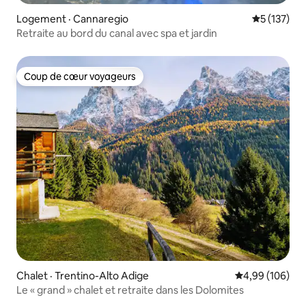
Logement · Cannaregio
Note moyen
5 (137)
Retraite au bord du canal avec spa et jardin
Coup de cœur voyageurs
Coup de cœur voyageurs
Chalet · Trentino-Alto Adige
Note moyenne 
4,99 (106)
Le « grand » chalet et retraite dans les Dolomites