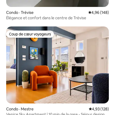
Condo · Trévise
Note moyenne 
4,96 (148)
Élégance et confort dans le centre de Trévise
Coup de cœur voyageurs
Coup de cœur voyageurs
Condo · Mestre
Note moyenne 
4,93 (128)
Venice Sky Apartment | 10 min de la gare - Séjour design