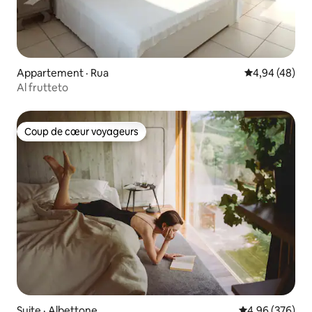
Appartement · Rua
Note moyenne
4,94 (48)
Al frutteto
Coup de cœur voyageurs
Coup de cœur voyageurs
Suite · Albettone
Note moyenne 
4,96 (376)