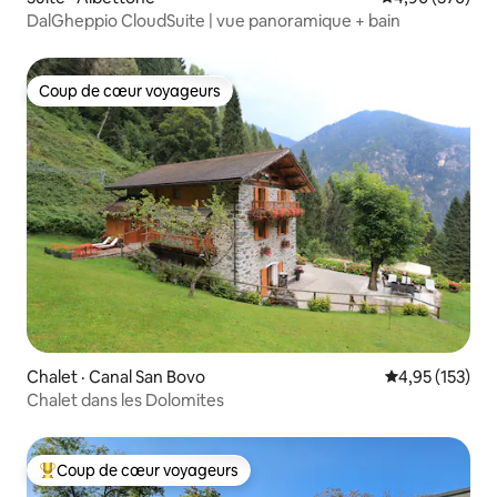
DalGheppio CloudSuite | vue panoramique + bain
Coup de cœur voyageurs
Coup de cœur voyageurs
Chalet · Canal San Bovo
Note moyenne 
4,95 (153)
Chalet dans les Dolomites
Coup de cœur voyageurs
Coup de cœur voyageurs parmi les plus aimés