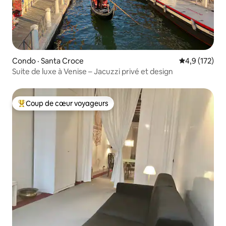
Condo · Santa Croce
Note moyenne
4,9 (172)
Suite de luxe à Venise – Jacuzzi privé et design
Coup de cœur voyageurs
Coup de cœur voyageurs parmi les plus aimés