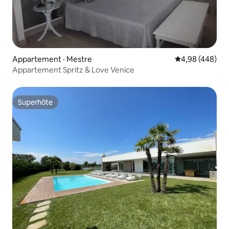
Appartement · Mestre
Note moyenne 
4,98 (448)
Appartement Spritz & Love Venice
Superhôte
Superhôte