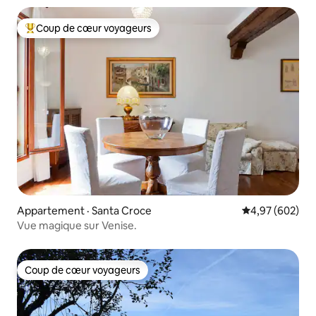
Coup de cœur voyageurs
Coup de cœur voyageurs parmi les plus aimés
Appartement · Santa Croce
Note moyenne 
4,97 (602)
Vue magique sur Venise.
Coup de cœur voyageurs
Coup de cœur voyageurs