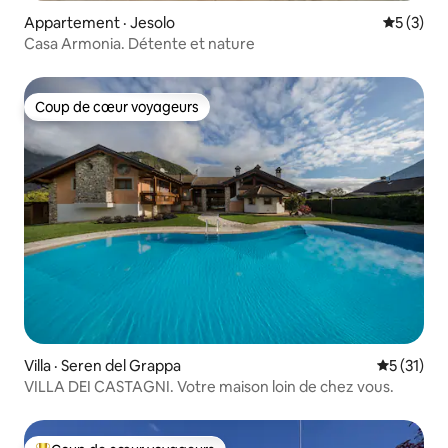
Appartement · Jesolo
Note moy
5 (3)
Casa Armonia. Détente et nature
Coup de cœur voyageurs
Coup de cœur voyageurs
Villa · Seren del Grappa
Note moye
5 (31)
VILLA DEI CASTAGNI. Votre maison loin de chez vous.