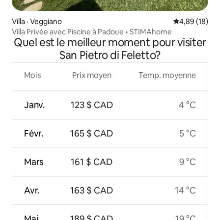
Villa · Veggiano
Note moyenne
4,89 (18)
Villa Privée avec Piscine à Padoue • STIMAhome
Quel est le meilleur moment pour visiter
San Pietro di Feletto?
Mois
Prix moyen
Temp. moyenne
Janv.
123 $ CAD
4 °C
Févr.
165 $ CAD
5 °C
Mars
161 $ CAD
9 °C
Avr.
163 $ CAD
14 °C
Mai
189 $ CAD
19 °C