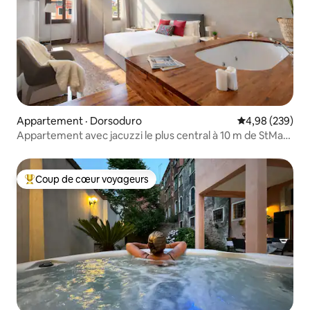
Appartement · Dorsoduro
Note moyenne 
4,98 (239)
Appartement avec jacuzzi le plus central à 10 m de StMark
et Rialto
Coup de cœur voyageurs
Coup de cœur voyageurs parmi les plus aimés