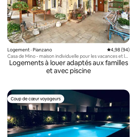
Logement · Pianzano
Note moyenne
4,98 (94)
Casa de Mino - maison individuelle pour les vacances et le
Logements à louer adaptés aux familles
travail
et avec piscine
Coup de cœur voyageurs
Coup de cœur voyageurs