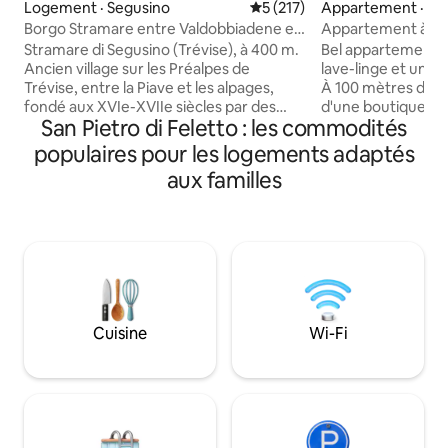
Logement · Segusino
Note moyenne de 5 sur 5, 2
5 (217)
Appartement · Su
Borgo Stramare entre Valdobbiadene et
Appartement à S
Segusino
Stramare di Segusino (Trévise), à 400 m.
Bel appartement a
Ancien village sur les Préalpes de
lave-linge et un p
Trévise, entre la Piave et les alpages,
À 100 mètres d'un 
fondé aux XVIe-XVIIe siècles par des
d'une boutique ven
San Pietro di Feletto : les commodités
charbonniers d'Istrie attirés par les eaux
légumes frais et d
et le bois. Au centre de nombreuses
quotidiennes. Si vous êtes intéressé par
populaires pour les logements adaptés
possibilités : 10 min de
la nourriture et le
aux familles
Valdobbiadene/collines prosecco
pouvons vous donn
patrimoine UNESCO, 20
sur les magasins e
d'Asolo/Maser/Possagno/Ville Venete ;
proximité. Supermarché plus grand
une heure de Venise et des Dolomites.
ouvert à 7j/7 à mo
Pendant des années, j’ai été le seul
pied). Le château de
habitant, aujourd’hui nous sommes 6,
collines Prosecco)
romantiquement immergés dans la
pied. Nous vivons à proximité, nous
verdure, relaxants, pour se retrouver au
parlons italien, mai
Cuisine
Wi-Fi
milieu de la nature, de la beauté, de
accueillir des voy
l’œnogastronomie et des excursions.