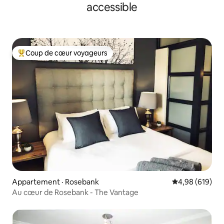
accessible
Coup de cœur voyageurs
Coup de cœur voyageurs parmi les plus aimés
Appartement · Rosebank
Note moyenne 
4,98 (619)
Au cœur de Rosebank - The Vantage