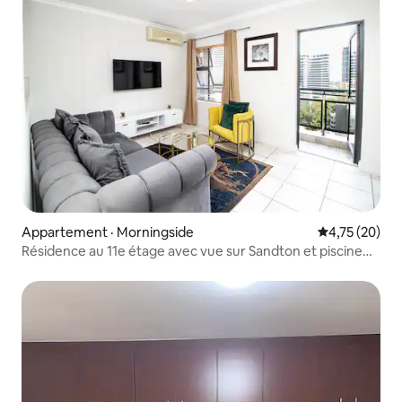
Appartement · Morningside
Note moyenne
4,75 (20)
Résidence au 11e étage avec vue sur Sandton et piscine
sur le toit