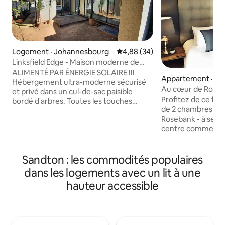
Logement · Johannesbourg
Note moyenne de 4,88 sur 5, 
4,88 (34)
Linksfield Edge - Maison moderne de
4 chambres
ALIMENTÉ PAR ÉNERGIE SOLAIRE !!!
Appartement · Ro
Hébergement ultra-moderne sécurisé
Au cœur de Roseb
et privé dans un cul-de-sac paisible
Profitez de ce fa
bordé d'arbres. Toutes les touches
de 2 chambres au
modernes avec Internet haut débit,
Rosebank - à seu
télévision intelligente, grandes douches
centre commercia
et salles de bains modernes, porte-
restaurants, du S
serviettes chauffants, climatiseur et
la gare Gautrain. 
chauffage de première classe, et lits
vers le nord béné
Sandton : les commodités populaires
confortables de première classe. Parfait
soleil et est située
pour ceux qui ont besoin de proximité
dans les logements avec un lit à une
Superbement meub
(50 mètres) avec la clinique Linksfield de
hauteur accessible
dispose de tous l
classe mondiale ou la maternité
commodités mode
Linkswood. Idéal pour les patients en
attendez dans l'un
consultation externe ou les proches. La
banlieues de Joh
maison dispose d'une chambre pour
seulement 4 minu