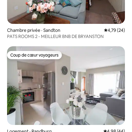
Chambre privée · Sandton
Note moyenne
4,79 (24)
PATS ROOMS 2 - MEILLEUR BNB DE BRYANSTON
Coup de cœur voyageurs
Coup de cœur voyageurs
Logement · Randburg
Note moyenne
4,98 (44)