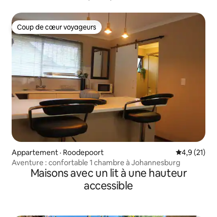
Coup de cœur voyageurs
Coup de cœur voyageurs
Appartement · Roodepoort
Note moyenn
4,9 (21)
Aventure : confortable 1 chambre à Johannesburg
Maisons avec un lit à une hauteur
accessible