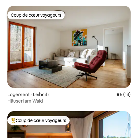
Coup de cœur voyageurs
Coup de cœur voyageurs
Logement · Leibnitz
Note moye
5 (13)
Häuserl am Wald
Coup de cœur voyageurs
Coup de cœur voyageurs parmi les plus aimés