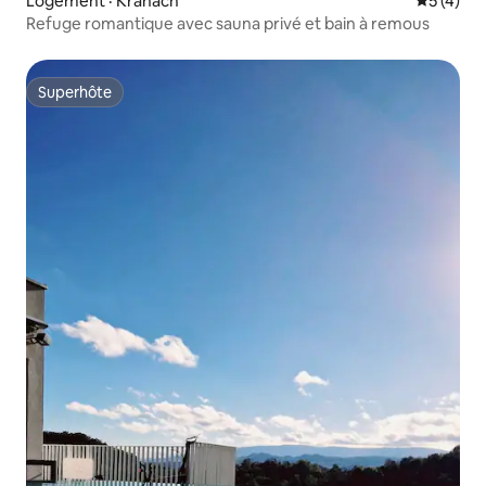
Logement · Kranach
Note moy
5 (4)
Refuge romantique avec sauna privé et bain à remous
Superhôte
Superhôte