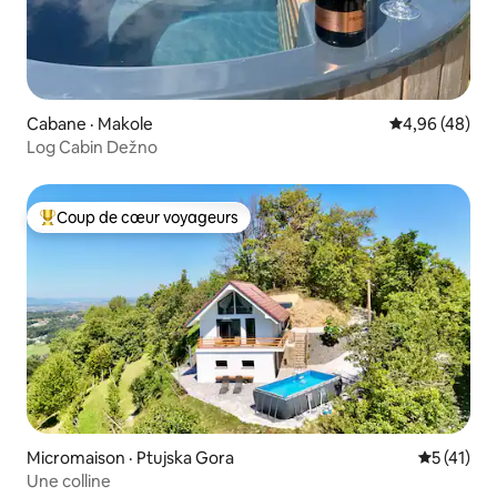
Cabane · Makole
Note moyenne
4,96 (48)
Log Cabin Dežno
Coup de cœur voyageurs
Coup de cœur voyageurs parmi les plus aimés
Micromaison · Ptujska Gora
Note moye
5 (41)
Une colline