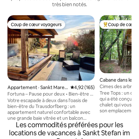
très bien notés.
Coup de cœur voyageurs
Coup de cœur 
Coup de cœur voyageurs
Coup de cœur voy
Cabane dans les ar
kovci
Cimes des arbres
Appartement · Sankt Marei
Note moyenne de 4,92 sur 5, 1
4,92 (165)
Tree Tops : un obs
n bei Graz
Fortuna – Pause pour deux • Bien-être et
qui a été conçu ave
vue sur la nature
Votre escapade à deux dans l'oasis de
chalet qui vous ca
bien-être du Trausdorfberg : un
son emplacement u
appartement naturel confortable avec
c'est notre chalet l
une grande baie vitrée et un balcon
même les voyageur
Les commodités préférées pour les
français avec vue sur la nature. Notre
Cette maison en boi
ferme avec ses poules et ses moutons
locations de vacances à Sankt Stefan im
observatoire pour 
et son atmosphère chaleureuse vous