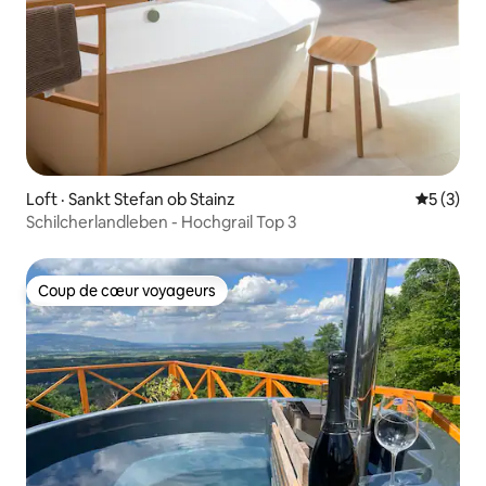
Loft · Sankt Stefan ob Stainz
Note moy
5 (3)
Schilcherlandleben - Hochgrail Top 3
Coup de cœur voyageurs
Coup de cœur voyageurs