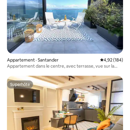
Appartement · Santander
Note moyenne 
4,92 (184)
Appartement dans le centre, avec terrasse, vue sur la
mer et la plage
Superhôte
Superhôte