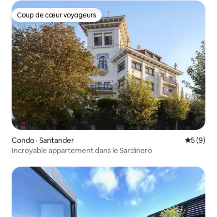
Coup de cœur voyageurs
Coup de cœur voyageurs
Condo · Santander
Note moy
5 (9)
Incroyable appartement dans le Sardinero