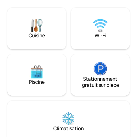
dont l'une avec canapé et télévision,
barbecue - cheminée extérieure, puits
d'eau, porche couvert, terrasse - balcon,
point de vue - terrasse en pierre
suspendue à flanc de colline avec une
vue imprenable sur la vallée et les
Cuisine
Wi-Fi
montagnes, ainsi que toute la maison.
Stationnement
Piscine
gratuit sur place
Climatisation