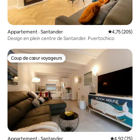
Appartement · Santander
Note moyenne 
4,75 (205)
Design en plein centre de Santander. Puertochico
Coup de cœur voyageurs
Coup de cœur voyageurs
Appartement · Santander
Note moyenne
4,92 (75)