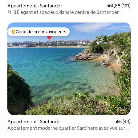
Appartement · Santander
Note moyenne 
4,88 (121)
PH3 Élégant et spacieux dans le centre de Santander
Coup de cœur voyageurs
Coup de cœur voyageurs parmi les plus aimés
Appartement · Santander
Note moye
5 (43)
Appartement moderne quartier Sardinero avec vue sur
mer