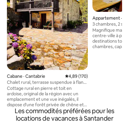
Appartement · Sa
3 chambres, 2 sall
lumière et amplit
Magnifique maison
centre-ville à prox
destinations touristiqu
chambres, capacit
personnes, deux sa
complètes (une av
avec baignoire), g
salle à manger et 
ascenseur. Récemment rénové et avec
Cabane · Cantabrie
Note moyenne de 4,89 sur 5, 1
4,89 (170)
tout ce dont vous
Chalet rural, terrasse suspendue à flanc
passer quelques jou
de colline
Cottage rural en pierre et toit en
seulement deux mi
ardoise, original de la région avec un
trouve le Parking
emplacement et une vue inégalés, il
alternative idéale p
dispose d'une forêt privée de chêne et
un bon prix.
Les commodités préférées pour les
de châtaigniers avec sa propre table de
pique-nique et une vaste ferme pour
locations de vacances à Santander
marcher dans un environnement
incomparable, 2 étages, 3 chambres