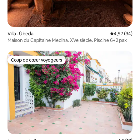
Villa · Úbeda
Note moyenne
4,97 (34)
Maison du Capitaine Medina. XVe siècle. Piscine 6+2 pax
Coup de cœur voyageurs
Coup de cœur voyageurs