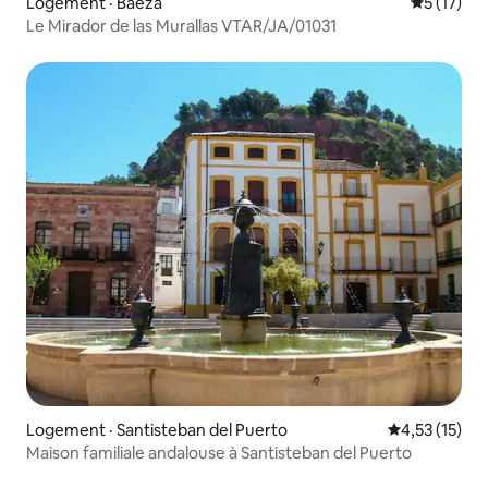
Logement · Baeza
Note moye
5 (17)
Le Mirador de las Murallas VTAR/JA/01031
Logement · Santisteban del Puerto
Note moyenne
4,53 (15)
Maison familiale andalouse à Santisteban del Puerto