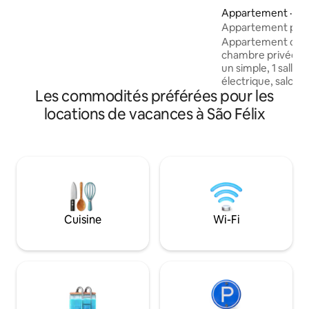
RECOMMANDÉ pour les personnes
Appartement · Ca
ayant des difficultés à marcher, à
Appartement priv
s'agenouiller, ayant un mode de vie
Appartement conf
sédentaire...
chambre privée ave
un simple, 1 salle
électrique, salon 
Les commodités préférées pour les
équipée d'un micr
cuisinière, d'un ré
locations de vacances à São Félix
mixeur, d'un grille
d'assiettes, de ve
(vous pouvez cuisi
qu'un hôtel !) à l'
Appartement indé
l'entrée est partag
sur la place dans le
proximité du supe
Cuisine
Wi-Fi
banque, de la phar
boulangerie et d