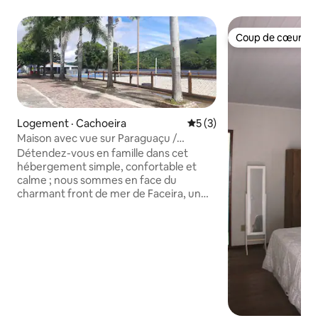
Coup de cœur vo
Coup de cœur vo
Logement · Cachoeira
Note moyenne de 5 sur 5,
5 (3)
Maison avec vue sur Paraguaçu /
Cachoeira-Ba
Détendez-vous en famille dans cet
hébergement simple, confortable et
calme ; nous sommes en face du
charmant front de mer de Faceira, un
quartier traditionnel de cascades.
Maison fraîche avec balcon, hamac et
vue sur la rivière. À côté de la zone
gratuite avec une aire de jeux pour les
enfants, des kiosques pour le déjeuner
et un quartier calme. Attention : la
maison est à un point plus élevé, elle a un
accès par une allée avec une pente raide
et des escaliers pour entrer ; NON