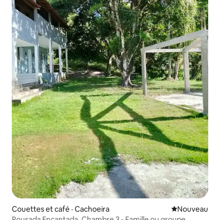
Couettes et café · Cachoeira
Nouvel hébe
Nouveau
Pousada Encantada, Chambre 3 - Famille ou groupe...