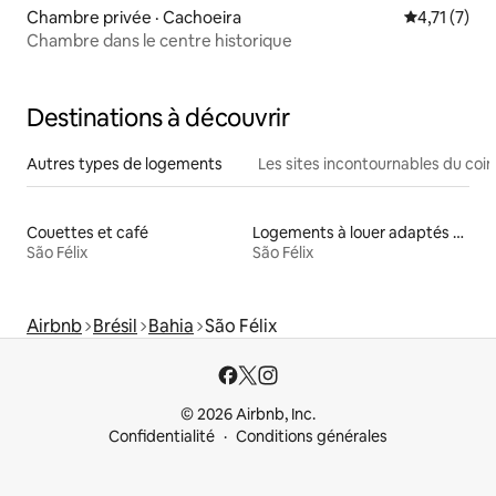
Chambre privée · Cachoeira
Note moyenn
4,71 (7)
Chambre dans le centre historique
Destinations à découvrir
Autres types de logements
Les sites incontournables du coin
Couettes et café
Logements à louer adaptés aux animaux
São Félix
São Félix
Airbnb
Brésil
Bahia
São Félix
© 2026 Airbnb, Inc.
Confidentialité
Conditions générales