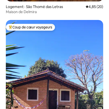
Logement · São Thomé das Letras
Note moyenne
4,85 (20)
Maison de Delmira
Coup de cœur voyageurs
Coup de cœur voyageurs parmi les plus aimés