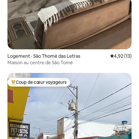
Logement · São Thomé das Letras
Note moyenne
4,92 (13)
Maison au centre de São Tomé
Coup de cœur voyageurs
Coup de cœur voyageurs parmi les plus aimés