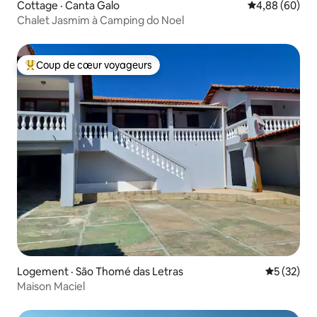
Cottage · Canta Galo
Note moyenne
4,88 (60)
Chalet Jasmim à Camping do Noel
Coup de cœur voyageurs
Coup de cœur voyageurs parmi les plus aimés
Logement · São Thomé das Letras
Note moye
5 (32)
Maison Maciel