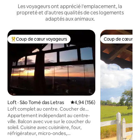
Les voyageurs ont apprécié l'emplacement, la
propreté et d'autres qualités de ces logements
adaptés aux animaux.
Coup de cœur voyageurs
Coup de cœur vo
Coup de cœur voyageurs parmi les plus aimés
Coup de cœur vo
Loft · São Tomé das Letras
Note moyenne de 4,94 sur 5, 1
4,94 (156)
Loft complet au centre. Coucher de
soleil incroyable!
Appartement indépendant au centre-
ville. Balcon avec vue sur le coucher du
soleil. Cuisine avec cuisinière, four,
réfrigérateur, micro-ondes,
friteuse,cafetière, filtre argileux. Wi-Fi,