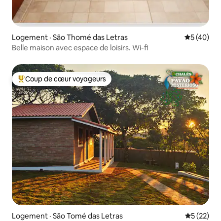
Logement · São Thomé das Letras
Note moye
5 (40)
Belle maison avec espace de loisirs. Wi-fi
Coup de cœur voyageurs
Coup de cœur voyageurs parmi les plus aimés
Logement · São Tomé das Letras
Note moye
5 (22)