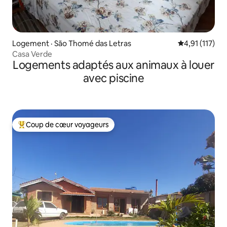
Logement · São Thomé das Letras
Note moyenne 
4,91 (117)
Casa Verde
Logements adaptés aux animaux à louer
avec piscine
Coup de cœur voyageurs
Coup de cœur voyageurs parmi les plus aimés