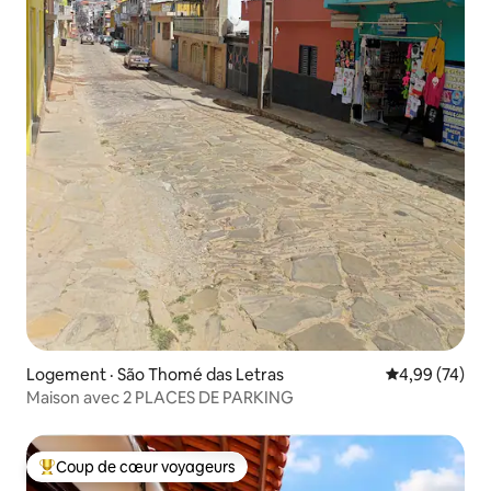
Logement · São Thomé das Letras
Note moyenne
4,99 (74)
Maison avec 2 PLACES DE PARKING
Coup de cœur voyageurs
Coup de cœur voyageurs parmi les plus aimés