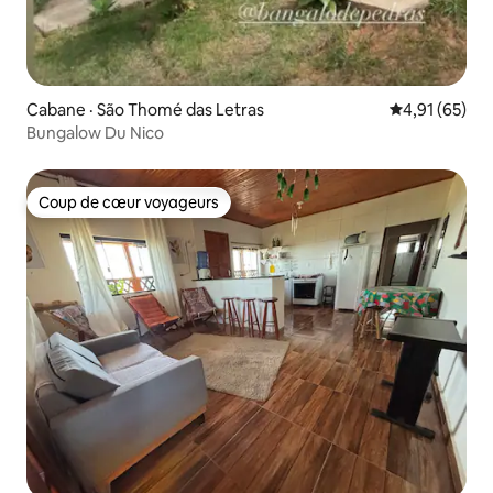
Cabane · São Thomé das Letras
Note moyenne
4,91 (65)
Bungalow Du Nico
Coup de cœur voyageurs
Coup de cœur voyageurs