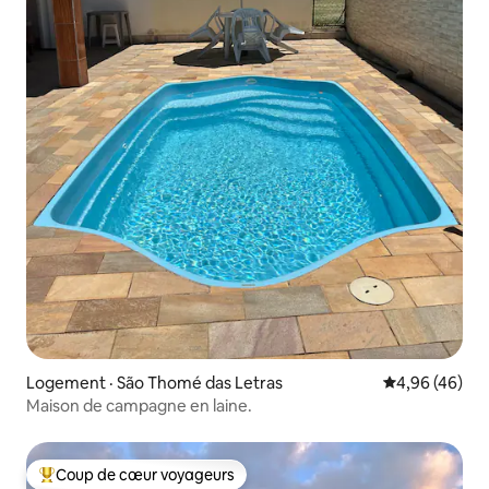
Logement · São Thomé das Letras
Note moyenne
4,96 (46)
Maison de campagne en laine.
Coup de cœur voyageurs
Coup de cœur voyageurs parmi les plus aimés