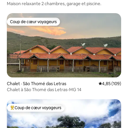
Maison relaxante 2 chambres, garage et piscine.
Coup de cœur voyageurs
Coup de cœur voyageurs
Chalet · São Thomé das Letras
Note moyenne 
4,85 (109)
Chalet à São Thomé das Letras-MG 14
Coup de cœur voyageurs
Coup de cœur voyageurs parmi les plus aimés