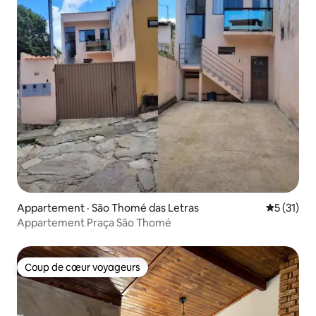
Appartement · São Thomé das Letras
Note moye
5 (31)
Appartement Praça São Thomé
Coup de cœur voyageurs
Coup de cœur voyageurs