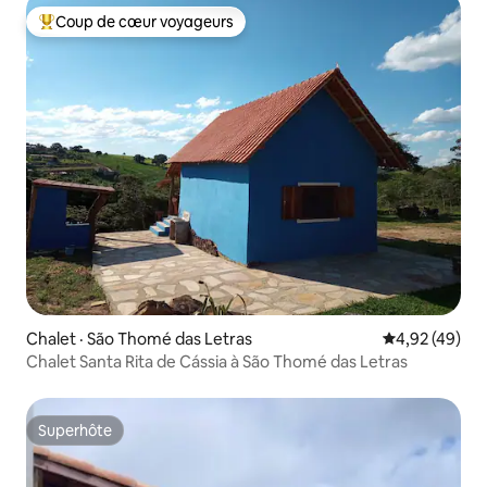
Coup de cœur voyageurs
Coup de cœur voyageurs parmi les plus aimés
Chalet · São Thomé das Letras
Note moyenne
4,92 (49)
Chalet Santa Rita de Cássia à São Thomé das Letras
Superhôte
Superhôte