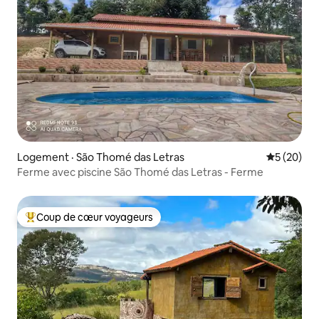
Logement · São Thomé das Letras
Note moye
5 (20)
Ferme avec piscine São Thomé das Letras - Ferme
Coup de cœur voyageurs
Coup de cœur voyageurs parmi les plus aimés