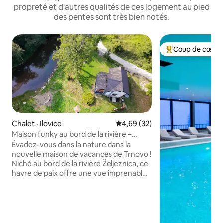
propreté et d'autres qualités de ces logement au pied
des pentes sont très bien notés.
Coup de cœur 
Coup de cœur voy
Chalet · Ilovice
Note moyenne de 4,69 sur 5, 
4,69 (32)
Maison funky au bord de la rivière –
Retraite privée et paisible
Évadez-vous dans la nature dans la
nouvelle maison de vacances de Trnovo !
Niché au bord de la rivière Željeznica, ce
havre de paix offre une vue imprenable
sur les montagnes. À seulement 15 km
d'Igman, 20 km de Bjelašnica et de
l'aéroport de Sarajevo, il est parfait pour
4 personnes. Profitez d'un intérieur
moderne avec toutes les commodités,