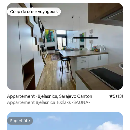
Coup de cœur voyageurs
Coup de cœur voyageurs
Appartement · Bjelasnica, Sarajevo Canton
Note moye
5 (13)
Appartement Bjelasnica Tuzlaks -SAUNA-
Superhôte
Superhôte