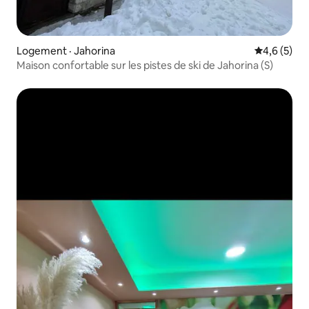
Logement · Jahorina
Note moyen
4,6 (5)
Maison confortable sur les pistes de ski de Jahorina (S)