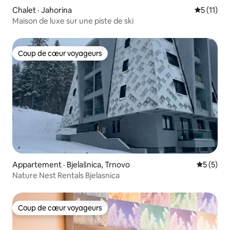
Chalet · Jahorina
Note moye
5 (11)
Maison de luxe sur une piste de ski
Coup de cœur voyageurs
Coup de cœur voyageurs
Appartement · Bjelašnica, Trnovo
Note moy
5 (5)
Nature Nest Rentals Bjelasnica
Coup de cœur voyageurs
Coup de cœur voyageurs