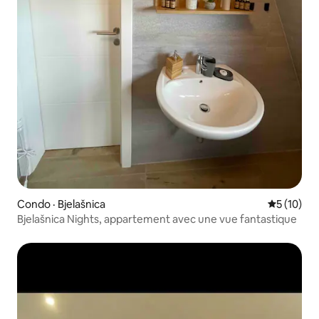
Condo · Bjelašnica
Note moye
5 (10)
Bjelašnica Nights, appartement avec une vue fantastique