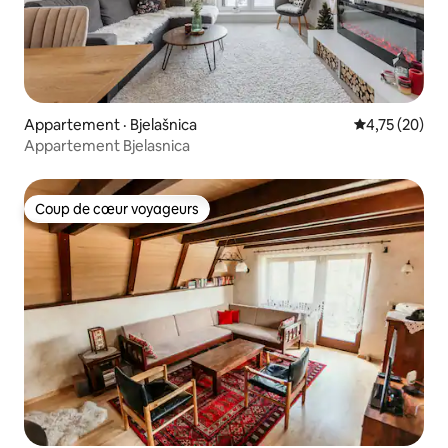
Appartement · Bjelašnica
Note moyenne
4,75 (20)
Appartement Bjelasnica
Coup de cœur voyageurs
Coup de cœur voyageurs