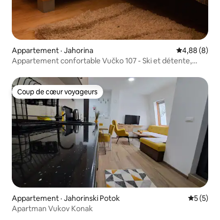
Appartement · Jahorina
Note moyenn
4,88 (8)
Appartement confortable Vučko 107 - Ski et détente,
Jahorina
Coup de cœur voyageurs
Coup de cœur voyageurs
Appartement · Jahorinski Potok
Note moy
5 (5)
Apartman Vukov Konak