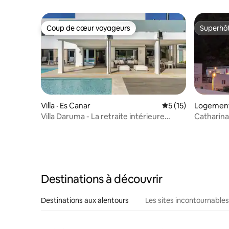
Coup de cœur voyageurs
Superhô
Coup de cœur voyageurs
Superhô
Villa · Es Canar
Note moyenne de 5
5 (15)
Logement 
Llonga
Villa Daruma - La retraite intérieure
Catharina
d'Ibiza
Destinations à découvrir
Destinations aux alentours
Les sites incontournables