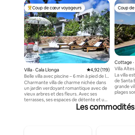
Coup de cœur voyageurs
Coup de
Coup de cœur voyageurs parmi les plus aimés
Coup de
Cottage · 
u
Villa Altes
Villa · Cala Llonga
Note moyenne de 4,92 
4,92 (119)
La villa e
Belle villa avec piscine – 6 min à pied de la
de Santa E
plage
Charmante villa de charme nichée dans
grande vil
un jardin verdoyant romantique avec de
plages so
vieux arbres et des fleurs. Avec ses
très calm
terrasses, ses espaces de détente et une
pour sa m
Les commodités p
belle petite piscine privée, la propriété
barbecue,
offre beaucoup d'espace et d'intimité
reposer, 
pour 8 à 9 personnes. Les 4 chambres
ses finiti
sont climatisées. Internet : fibre optique
tranquillit
haut débit ! En 6 minutes à pied, vous
veut faire 
rejoignez la belle plage de sable de Cala