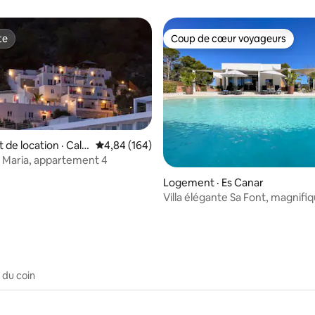
te
Coup de cœur voyageurs
te
Coup de cœur voyageurs
 sur 5, 15 commentaires
de location · Cala
Note moyenne de 4,84 sur 5, 164 commentai
4,84 (164)
 Maria, appartement 4
Logement · Es Canar
Villa élégante Sa Font, magnifiq
et jacuzzi
 du coin