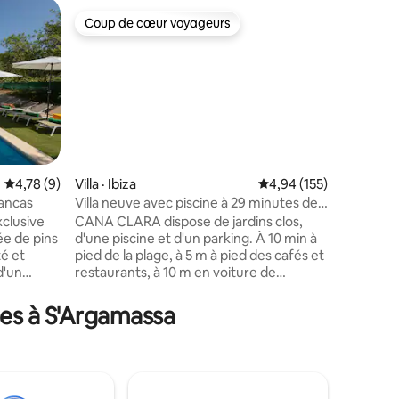
Villa · Ibiz
Coup de cœur voyageurs
Coup
Coup de cœur voyageurs
Coup de
Casaklod 
Bienvenu
accueilla
Pouvant a
est divis
reliées 
dispose d
vous tro
cuisine o
res
Note moyenne de 4,78 sur 5, 9 commentaires
4,78 (9)
Villa · Ibiza
Note moyenne de 4,94 
4,94 (155)
détendre 
lancas
Villa neuve avec piscine à 29 minutes de
vous souc
la ville d'Ibiza
xclusive
CANA CLARA dispose de jardins clos,
système d
ée de pins
d'une piscine et d'un parking. À 10 min à
Vous tro
té et
pied de la plage, à 5 m à pied des cafés et
bienvenu
restaurants, à 10 m en voiture de
une boute
 cheminée,
nombreuses grandes plages. Très
ipée et de
moderne et frais. 3 chambres doubles
ces à S'Argamassa
suite
avec salle de bain attenante et
e bains
climatisation, WI-FI, télévision par
. À
satellite, grande cuisine, grands espaces
ne privée,
de vie, terrasses et espace piscine. 1 lit
e
King Size, 1 lit Queen Size, 2 lits simples.