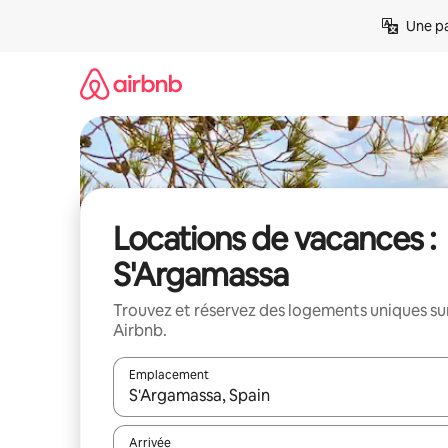
Aller
Une pa
directement
au
contenu
Locations de vacances :
S'Argamassa
Trouvez et réservez des logements uniques su
Airbnb.
Emplacement
Quand les résultats sont affichés, parcourez-les en 
Arrivée