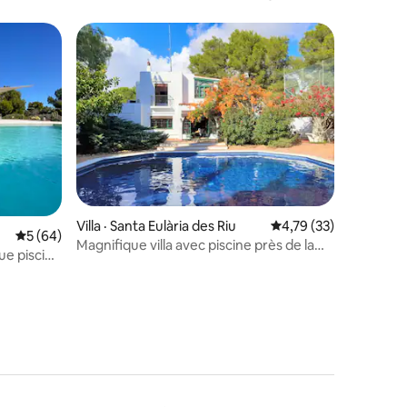
res
Villa · Santa Eulària des Riu
Note moyenne de 4,79
4,79 (33)
Note moyenne de 5 sur 5, 64 commentaires
5 (64)
Magnifique villa avec piscine près de la
ue piscine
mer