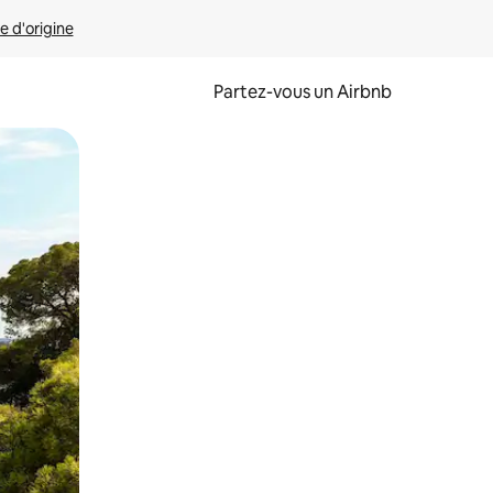
e d'origine
Partez-vous un Airbnb
et en les faisant glisser.