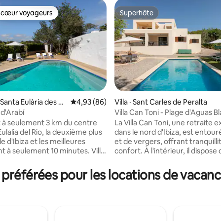
 cœur voyageurs
Superhôte
 cœur voyageurs
Superhôte
Santa Eulària des Ri
Note moyenne de 4,93 sur 5, 86 commentai
4,93 (86)
Villa · Sant Carles de Peralta
 d'Arabí
Villa Can Toni - Plage d'Aguas B
sur 5, 119 commentaires
st à seulement 3 km du centre
La Villa Can Toni, une retraite e
ulalia del Rio, la deuxième plus
dans le nord d'Ibiza, est entour
le d'Ibiza et les meilleures
et de vergers, offrant tranquilli
nt à seulement 10 minutes. Villa
confort. À l'intérieur, il dispose d'un
e et privée. Vous l'adorerez
salon-salle à manger avec une
erveilleuse piscine avec coin
d'une cuisine entièrement équ
référées pour les locations de vacan
 ses salons spacieux pour se
trois chambres climatisées. La 
sa cuisine entièrement équipée,
parentale dispose d'une salle d
ons de qualité supérieure et sa
privative et d'une terrasse privée
é et son intimité. Si le client
l'extérieur, profitez d'une pisci
de l'exercice, la villa dispose
d'un barbecue et d'une terrass