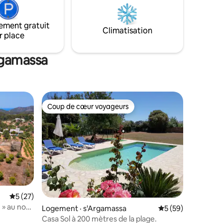
La climatisation des chambres est
 mélange
suffisante pour rafraîchir toute la maison,
les fenêtres ont gardé fermées.
ement gratuit
Climatisation
r place
rgamassa
Coup de cœur voyageurs
les plus aimés
Coup de cœur voyageurs
Note moyenne de 5 sur 5, 27 commentaires
5 (27)
res
 » au nord
Logement · s'Argamassa
Note moyenne de 5
5 (59)
Casa Sol à 200 mètres de la plage.