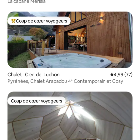
La cabane Merisia
Coup de cœur voyageurs
Coup de cœur voyageurs parmi les plus aimés
Chalet · Cier-de-Luchon
Note moyenne
4,99 (77)
Pyrénées, Chalet Arapadou 4* Contemporain et Cosy
Coup de cœur voyageurs
Coup de cœur voyageurs