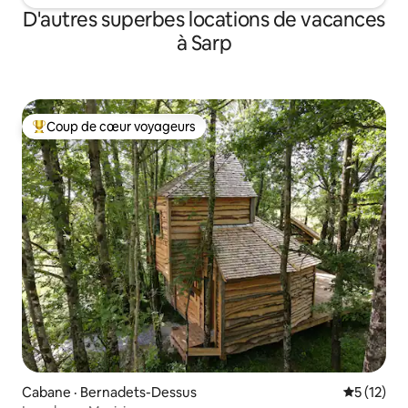
D'autres superbes locations de vacances
à Sarp
Coup de cœur voyageurs
Coup de cœur voyageurs parmi les plus aimés
Cabane · Bernadets-Dessus
Note moye
5 (12)