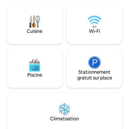
de la Barousse ( mi mai ), transhumance (
une salle de bain 
fin mai/ début juin ),observation du
à l'italienne et d'u
brame du cerf ( mi-septembre à fin
petit déj est offer
octobre) etc ...
l'orée d'une forêt
imprenable sur le
Cuisine
Wi-Fi
Stationnement
Piscine
gratuit sur place
Climatisation