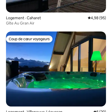
Logement · Caharet
Note moyenne
4,98 (95)
Gîte Au Gran Air
Coup de cœur voyageurs
Coup de cœur voyageurs
Logement · Villeneuve-Lécussan
Note moye
5 (20)