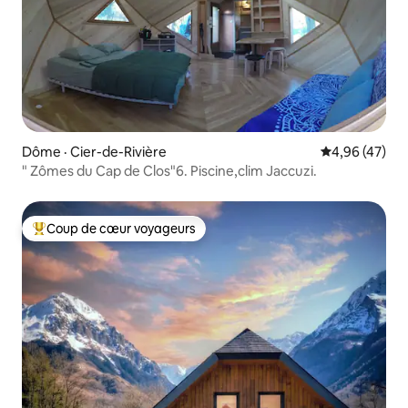
Dôme · Cier-de-Rivière
Note moyenne
4,96 (47)
" Zômes du Cap de Clos"6. Piscine,clim Jaccuzi.
Coup de cœur voyageurs
Coup de cœur voyageurs parmi les plus aimés