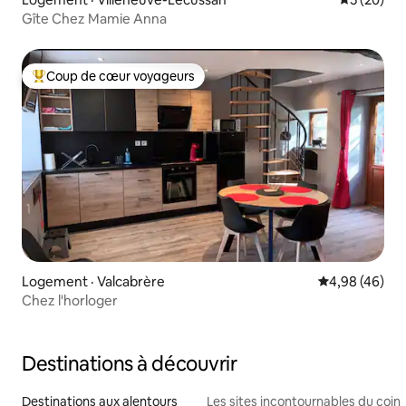
Gîte Chez Mamie Anna
Coup de cœur voyageurs
Coup de cœur voyageurs parmi les plus aimés
Logement · Valcabrère
Note moyenne
4,98 (46)
Chez l'horloger
Destinations à découvrir
Destinations aux alentours
Les sites incontournables du coin