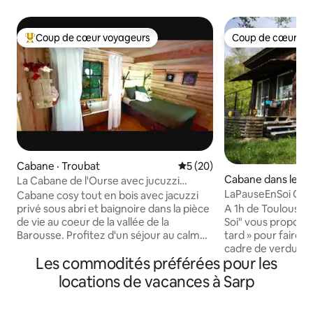
Coup de cœur voyageurs
Coup de cœur vo
Coup de cœur voyageurs parmi les plus aimés
Coup de cœur vo
Cabane · Troubat
Note moyenne de 5 sur 5, 
5 (20)
Cabane dans les ar
La Cabane de l'Ourse avec jucuzzi
nlat-Taillebourg
privatif
LaPauseEnSoi Caba
Cabane cosy tout en bois avec jacuzzi
Vue Pyrénées
privé sous abri et baignoire dans la pièce
A 1h de Toulouse e
de vie au coeur de la vallée de la
Soi" vous propose
Barousse. Profitez d'un séjour au calme
tard » pour faire une pause dans un
avec vue sur la montagne et la forêt, et
cadre de verdure o
Les commodités préférées pour les
la rivière Ourse à proximité. Située sur
locales et sauvage
notre terrain, sans vis à vis, c' est votre
Tout confort, elle
locations de vacances à Sarp
espace à vous! Petit déjeuner inclus Idéal
terrasses, un jacuz
pour randonnées, pêche, escalade, Trail
bois, un barbecue,