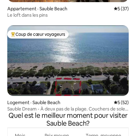
Appartement · Sauble Beach
Note moye
5 (37)
Le loft dans les pins
Coup de cœur voyageurs
Coup de cœur voyageurs parmi les plus aimés
Logement · Sauble Beach
Note moye
5 (52)
Sauble Dream - À deux pas de la plage. Couchers de soleil,
Quel est le meilleur moment pour visiter
feux de camp
Sauble Beach?
Mois
Prix moyen
Temp. moyenne