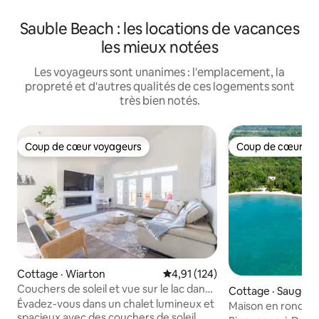
Sauble Beach : les locations de vacances
les mieux notées
Les voyageurs sont unanimes : l'emplacement, la
propreté et d'autres qualités de ces logements sont
très bien notés.
Coup de cœur voyageurs
Coup de cœur vo
Coup de cœur voyageurs
Coup de cœur vo
Cottage · Wiarton
Note moyenne de 4,91 sur 5, 1
4,91 (124)
Couchers de soleil et vue sur le lac dans
Cottage · Saugee
un spacieux chalet moderne
Évadez-vous dans un chalet lumineux et
Maison en rondins 
spacieux avec des couchers de soleil