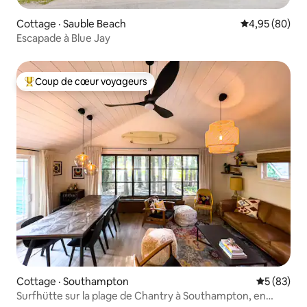
Cottage · Sauble Beach
Note moyenne
4,95 (80)
Escapade à Blue Jay
Coup de cœur voyageurs
Coup de cœur voyageurs parmi les plus aimés
Cottage · Southampton
Note moye
5 (83)
Surfhütte sur la plage de Chantry à Southampton, en