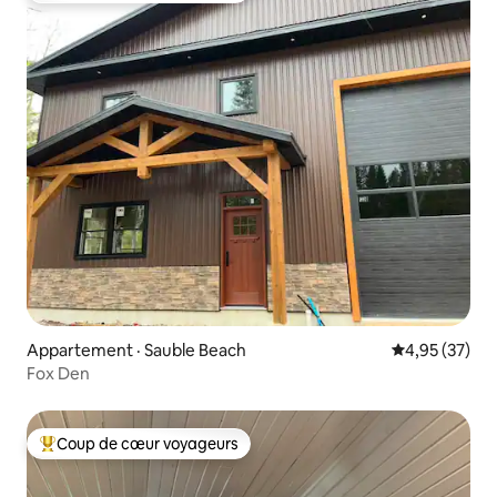
Appartement · Sauble Beach
Note moyenne
4,95 (37)
Fox Den
Coup de cœur voyageurs
Coup de cœur voyageurs parmi les plus aimés