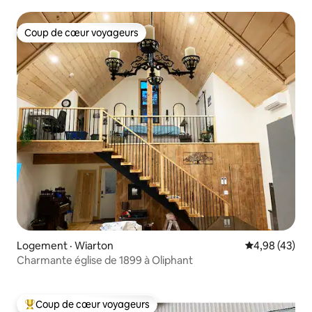
Ontario.
Coup de cœur voyageurs
Coup de cœur voyageurs
Logement · Wiarton
Note moyenne
4,98 (43)
Charmante église de 1899 à Oliphant
Coup de cœur voyageurs
Coup de cœur voyageurs parmi les plus aimés