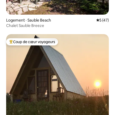
Logement · Sauble Beach
Note moye
5 (47)
Chalet Sauble Breeze
Coup de cœur voyageurs
Coup de cœur voyageurs parmi les plus aimés