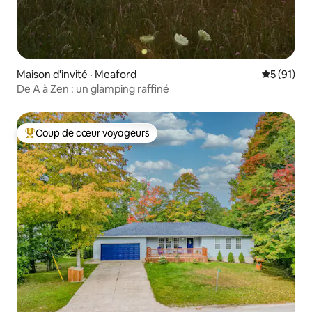
Maison d'invité · Meaford
Note moye
5 (91)
De A à Zen : un glamping raffiné
Coup de cœur voyageurs
Coup de cœur voyageurs parmi les plus aimés