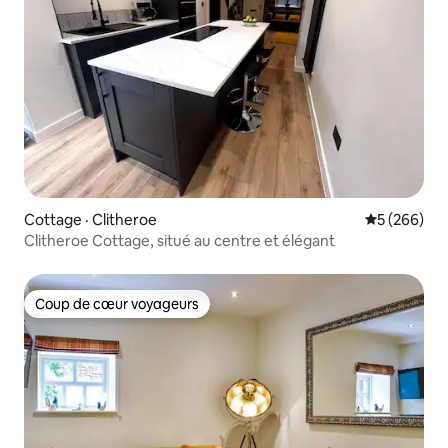
Cottage · Clitheroe
Note moyen
5 (266)
Clitheroe Cottage, situé au centre et élégant
Coup de cœur voyageurs
Coup de cœur voyageurs