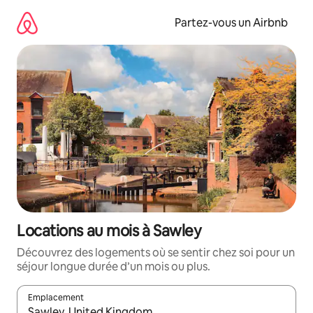
Aller
directement
Partez-vous un Airbnb
au
contenu
Locations au mois à Sawley
Découvrez des logements où se sentir chez soi pour un
séjour longue durée d’un mois ou plus.
Emplacement
Quand les résultats sont affichés, parcourez-les en utilisant les 