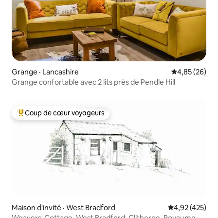
Grange · Lancashire
Note moyenne
4,85 (26)
Grange confortable avec 2 lits près de Pendle Hill
Coup de cœur voyageurs
Coup de cœur voyageurs parmi les plus aimés
Maison d'invité · West Bradford
Note moyenne 
4,92 (425)
Weavers' Cottage, West Bradford, Clitheroe, Royaume-