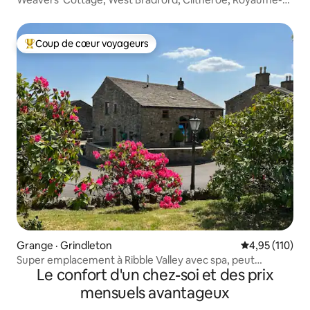
Uni
Coup de cœur voyageurs
Coup de cœur voyageurs parmi les plus aimés
Grange · Grindleton
Note moyenne 
4,95 (110)
Super emplacement à Ribble Valley avec spa, peut
Le confort d'un chez-soi et des prix
accueillir 8 personnes
mensuels avantageux