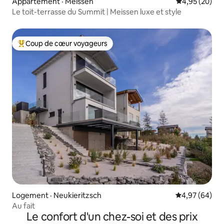
Appartement · Meissen
Note moyenne
4,95 (20)
Le toit-terrasse du Summit | Meissen luxe et style
Coup de cœur voyageurs
Coup de cœur voyageurs parmi les plus aimés
Logement · Neukieritzsch
Note moyenne
4,97 (64)
Au fait
Le confort d'un chez-soi et des prix