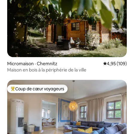
Micromaison · Chemnitz
Note moyenne 
4,95 (109)
Maison en bois à la périphérie de la ville
Coup de cœur voyageurs
Coup de cœur voyageurs parmi les plus aimés